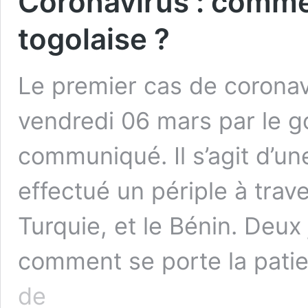
Coronavirus : commen
togolaise ?
Le premier cas de coronav
vendredi 06 mars par le g
communiqué. Il s’agit d’u
effectué un périple à trave
Turquie, et le Bénin. Deux
comment se porte la p
Coronavirus
de
: