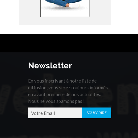
Newsletter
En vous inscrivant à notre liste de
diffusion, vous serez toujours informés
en avant première de nos actualités.
Nous ne vous spamons pas !