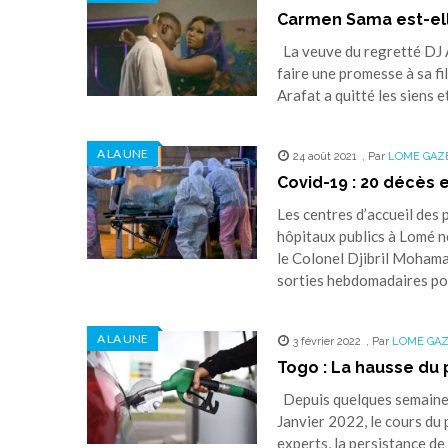
Carmen Sama est-elle
La veuve du regretté DJ 
faire une promesse à sa fil
Arafat a quitté les siens
A LA UNE
24 août 2021
,
Par
LOME GAZ
Covid-19 : 20 décès 
Les centres d’accueil des 
hôpitaux publics à Lomé ne
le Colonel Djibril Mohaman
sorties hebdomadaires pour
A LA UNE
3 février 2022
,
Par
LOME GA
Togo : La hausse du p
Depuis quelques semaines,
Janvier 2022, le cours du 
experts, la persistance de