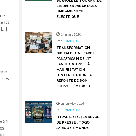
SURVOLE LE TOURNOI DE
L’INDÉPENDANCE DANS
UNE AMBIANCE
 de
ÉLECTRIQUE
ue DJ
 […]
13 mars 2026
,
Par
LOME GAZETTE
TRANSFORMATION
DIGITALE : UN LEADER
PANAFRICAIN DE L’IT
LANCE UN APPEL À
MANIFESTATION
arme
D’INTÉRÊT POUR LA
s ses
REFONTE DE SON
ÉCOSYSTÈME WEB
21 janvier 2026
,
Par
LOME GAZETTE
[21 AVRIL 2026] LA REVUE
Ce 31
DE PRESSE : TOGO,
les
AFRIQUE & MONDE
ort