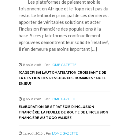
Les plateformes de paiement mobile
foisonnent en Afrique et le Togo n’est pas du
reste. Le leitmotiv principal de ces dernières :
apporter de véritables solutions et acter
l’inclusion financière des populations à la
base. Si ces plateformes continuellement
éprouvées démontrent leur solidité ‘relative’,
il n’en demeure pas moins important […]
8 août 2018
,
Par
LOME GAZETTE
[CAGECFI SA] L’AUTOMATISATION CROISSANTE DE
LA GESTION DES RESSOURCES HUMAINES : QUEL
ENJEU?
9 août 2018
,
Par
LOME GAZETTE
ÉLABORATION DE STRATÉGIE D’INCLUSION
FINANCIÈRE: LA FEUILLE DE ROUTE DE L’INCLUSION
FINANCIÈRE AU TOGO VALIDÉE
14 août 2018
,
Par
LOME GAZETTE