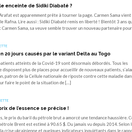
 enceinte de Sidiki Diabaté ?
Arafat est apparemment prête à tourner la page. Carmen Sama vient
le Rafna. Lire aussi : Sidiki Diabaté remis en liberté ! Bientôt 3 ans q
 et Carmen Sama, sa veuve semble trouver un nouveau partenaire pour
ETTE
en 20 jours causés par le variant Delta au Togo
patients atteints de la Covid-19 sont désormais débordés. Tous les
 disposent plus de places pour accueillir de nouveaux patients, s’al
, patron de la Cellule nationale de riposte contre cette maladie dan
 faire le point de la situation de […]
ZETTE
rix de l’essence se précise !
 le prix du baril du pétrole brut a amorcé une tendance haussière. 
pétrole Brent est estimé à 90.65 $. Du jamais vu depuis 2014. Selon 
 la crise ukrainienne et quelques indicateurs inquiétants dans le rapp