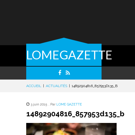
LOMEGAZETTE
ACCUEIL
|
ACTUALITÉS
|
14892904816_857953D135_B
3 juin 2015
,
Par
LOME GAZETTE
14892904816_857953d135_b