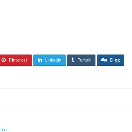
Pinterest
Linkedin
Tumblr
Digg
ETTE