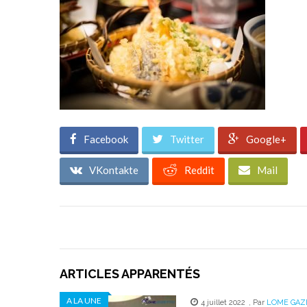
Facebook
Twitter
Google+
VKontakte
Reddit
Mail
ARTICLES APPARENTÉS
A LA UNE
4 juillet 2022
,
Par
LOME GAZ