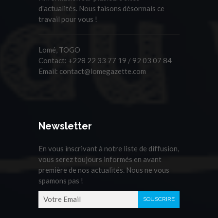
d'actualités. Nous faisons désormais ce
travail pour vous !
Lomé, TOGO
Contact:
+228 22 33 77 19 / 92 03 07 84
Email:
contact@lomegazette.com
Newsletter
En vous inscrivant à notre liste de diffusion,
vous serez toujours informés en avant
première de nos actualités. Nous ne vous
spamons pas !