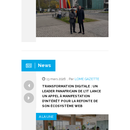
News
ar
LOME GAZETTE
13 mars 2026
,
Par
LOME GAZETTE
14 janv
AVANT LES
TRANSFORMATION DIGITALE : UN
ACADÉMIE
LA CONSTRUCTION
LEADER PANAFRICAIN DE L’IT LANCE
ET 3C C
AT GERMANO-
UN APPEL À MANIFESTATION
CYCLE I
D’INTÉRÊT POUR LA REFONTE DE
MANAGÉR
SON ÉCOSYSTÈME WEB
A LA UNE
A LA UNE