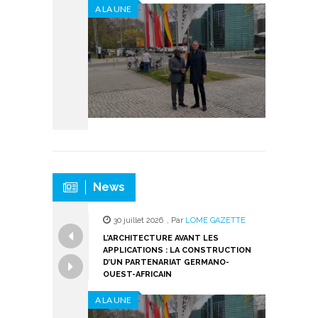
A LA UNE
News
30 juillet 2026
,
Par
LOME GAZETTE
27 avri
L’ARCHITECTURE AVANT LES
BASEBAL
APPLICATIONS : LA CONSTRUCTION
TOURNOI
D’UN PARTENARIAT GERMANO-
DANS UN
OUEST-AFRICAIN
A LA UNE
A LA UNE