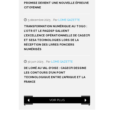
PROMISE DEVIENT UNE NOUVELLE ÉPREUVE
16 juin 2024
,
P
CITOYENNE
[TRIBUNE ] LA
DES ORDURES 
5 décembre 2025
,
Par
LOME GAZETTE
GOLFE 5 : UNE
TRANSFORMATION NUMÉRIQUE AU TOGO :
L’OTR ET LE PAGDSP SALUENT
16 juin 2024
,
P
L’EXCELLENCE OPÉRATIONNELLE DE CAGECFI
ET SESA TECHNOLOGIES LORS DE LA
BRIEF DU 16 JUI
RÉCEPTION DES LIVRES FONCIERS
ATAKPAMÉ, CRI
NUMÉRISÉS
GOLFE 5, COLÈR
30 juin 2025
,
Par
LOME GAZETTE
DE LOMÉ AU VAL-D’OISE : CAGECFI DESSINE
LES CONTOURS D’UN PONT
TECHNOLOGIQUE ENTRE L’AFRIQUE ET LA
FRANCE
VOIR PLUS