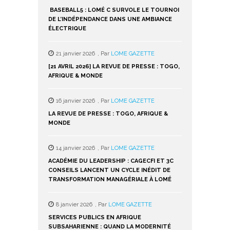
BASEBALL5 : LOMÉ C SURVOLE LE TOURNOI
FORMATION AU B
DE L’INDÉPENDANCE DANS UNE AMBIANCE
ENSEIGNANTS D
ÉLECTRIQUE
EN IMMERSION 
21 janvier 2026
,
Par
LOME GAZETTE
4 août 2024
,
P
[21 AVRIL 2026] LA REVUE DE PRESSE : TOGO,
MGR NICODÈME 
AFRIQUE & MONDE
DÉCÈS DE ARCH
16 janvier 2026
,
Par
LOME GAZETTE
15 juillet 2024
LA REVUE DE PRESSE : TOGO, AFRIQUE &
NIBOMBÉ DARÉ
MONDE
DES EPERVIERS
14 janvier 2026
,
Par
LOME GAZETTE
16 juin 2024
,
P
ACADÉMIE DU LEADERSHIP : CAGECFI ET 3C
DÉBUT DU BACC
CONSEILS LANCENT UN CYCLE INÉDIT DE
(BAC 2) CE LUND
TRANSFORMATION MANAGÉRIALE À LOMÉ
16 juin 2024
,
P
8 janvier 2026
,
Par
LOME GAZETTE
BAC I 2024 : 
SERVICES PUBLICS EN AFRIQUE
RÉSULTATS PA
SUBSAHARIENNE : QUAND LA MODERNITÉ