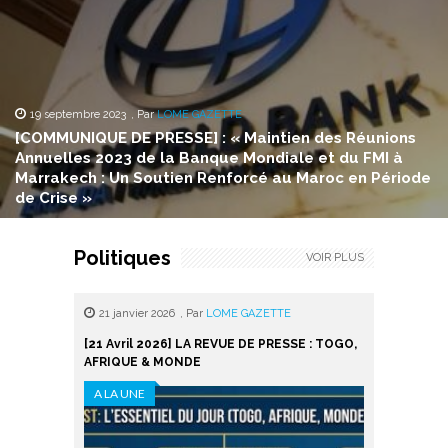
19 septembre 2023
,
Par
LOME GAZETTE
[COMMUNIQUE DE PRESSE] : « Maintien des Réunions
Annuelles 2023 de la Banque Mondiale et du FMI à
Marrakech : Un Soutien Renforcé au Maroc en Période
de Crise »
Politiques
VOIR PLUS
21 janvier 2026
,
Par
LOME GAZETTE
16 janvie
[21 Avril 2026] LA REVUE DE PRESSE : TOGO,
LA REVUE 
AFRIQUE & MONDE
MONDE
A LA UNE
A LA UNE