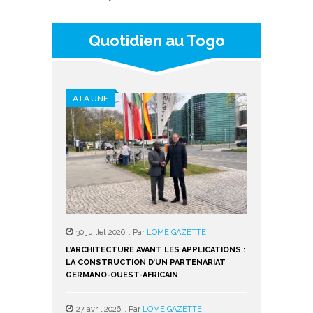
Quotidien au Togo
A LA UNE
A LA UNE
30 juillet 2026
,
Par
LOME GAZETTE
4 septembre 2
L’ARCHITECTURE AVANT LES APPLICATIONS :
CAGECFI IMPULS
LA CONSTRUCTION D’UN PARTENARIAT
TOGO ET LANCE
GERMANO-OUEST-AFRICAIN
FORMATEURS
27 avril 2026
,
Par
LOME GAZETTE
18 août 2024
,