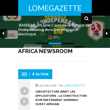
LOMEGAZETTE
BASEBALL5 : Lomé C survole le Tournoi de
l’Indépendance dans une ambiance
électrique
AFRICA NEWSROOM
A la Une
30 juillet 2026
,
Par
LOME GAZETTE
27 avri
L’ARCHITECTURE AVANT LES
BASEBAL
APPLICATIONS : LA CONSTRUCTION
TOURNOI
D’UN PARTENARIAT GERMANO-
DANS UN
OUEST-AFRICAIN
A LA UNE