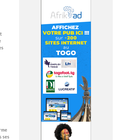
t
e
es
arme
s ses