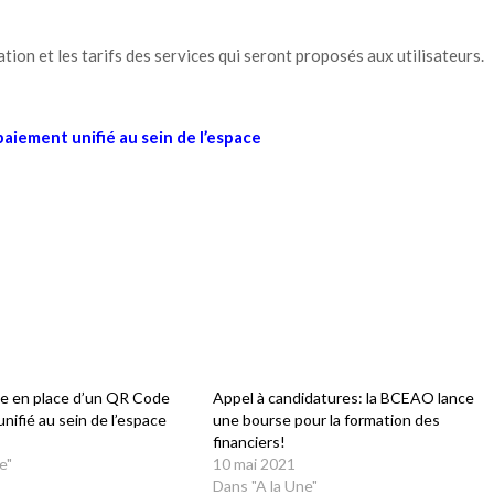
ation et les tarifs des services qui seront proposés aux utilisateurs.
aiement unifié au sein de l’espace
e en place d’un QR Code
Appel à candidatures: la BCEAO lance
nifié au sein de l’espace
une bourse pour la formation des
financiers!
e"
10 mai 2021
Dans "A la Une"