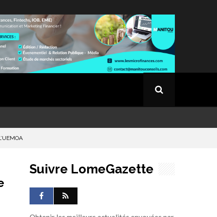
L’UEMOA
Suivre LomeGazette
e