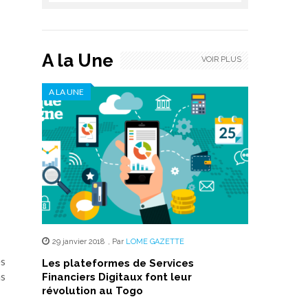
A la Une
VOIR PLUS
A LA UNE
29 janvier 2018
,
Par
LOME GAZETTE
es
Les plateformes de Services
as
Financiers Digitaux font leur
révolution au Togo