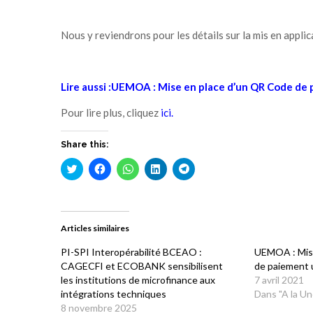
Nous y reviendrons pour les détails sur la mis en applic
Lire aussi :UEMOA : Mise en place d’un QR Code de p
Pour lire plus, cliquez
ici
.
Share this:
Cliquez
Cliquez
Cliquez
Cliquez
Cliquez
pour
pour
pour
pour
pour
partager
partager
partager
partager
partager
sur
sur
sur
sur
sur
Twitter(ouvre
Facebook(ouvre
WhatsApp(ouvre
LinkedIn(ouvre
Telegram(ouvre
dans
dans
dans
dans
dans
une
une
une
une
une
Articles similaires
nouvelle
nouvelle
nouvelle
nouvelle
nouvelle
fenêtre)
fenêtre)
fenêtre)
fenêtre)
fenêtre)
PI-SPI Interopérabilité BCEAO :
UEMOA : Mis
CAGECFI et ECOBANK sensibilisent
de paiement u
les institutions de microfinance aux
7 avril 2021
intégrations techniques
Dans "A la Un
8 novembre 2025