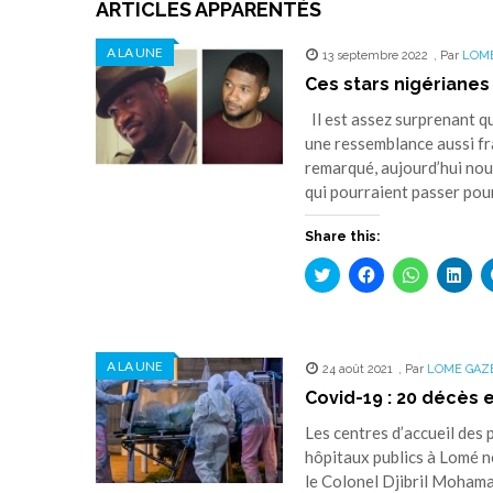
ARTICLES APPARENTÉS
A LA UNE
13 septembre 2022
,
Par
LOM
Ces stars nigérianes
Il est assez surprenant qu
une ressemblance aussi fr
remarqué, aujourd’hui nou
qui pourraient passer pour
Share this:
Cliquez
Cliquez
Cliquez
Cliq
pour
pour
pour
pou
partager
partager
partager
part
sur
sur
sur
sur
Twitter(ouvre
Facebook(ouvre
WhatsApp(
Link
dans
dans
dans
dan
une
une
une
une
A LA UNE
24 août 2021
nouvelle
nouvelle
,
Par
nouvelle
LOME GAZ
nouv
fenêtre)
fenêtre)
fenêtre)
fenê
Covid-19 : 20 décès 
Les centres d’accueil des 
hôpitaux publics à Lomé ne
le Colonel Djibril Mohaman