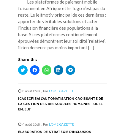
Les plateformes de paiement mobile
foisonnent en Afrique et le Togo n’est pas du
reste. Le leitmotiv principal de ces dernières :
apporter de véritables solutions et acter
l’inclusion financière des populations à la
base. Si ces plateformes continuellement
éprouvées démontrent leur solidité ‘relative’,
il n’en demeure pas moins important […]
Share this:
Cliquez
Cliquez
Cliquez
Cliquez
Cliquez
pour
pour
pour
pour
pour
partager
partager
partager
partager
partager
sur
sur
sur
sur
sur
Twitter(ouvre
Facebook(ouvre
WhatsApp(ouvre
LinkedIn(ouvre
Telegram(ouvre
dans
dans
dans
dans
dans
8 août 2018
,
Par
LOME GAZETTE
une
une
une
une
une
nouvelle
nouvelle
nouvelle
nouvelle
nouvelle
[CAGECFI SA] L’AUTOMATISATION CROISSANTE DE
fenêtre)
fenêtre)
fenêtre)
fenêtre)
fenêtre)
LA GESTION DES RESSOURCES HUMAINES : QUEL
ENJEU?
9 août 2018
,
Par
LOME GAZETTE
ÉLABORATION DE STRATÉGIE D’INCLUSION