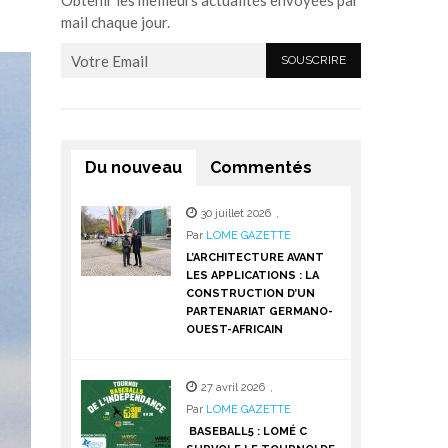
Obtenir les meilleurs actualités envoyées par
mail chaque jour.
Du nouveau
Commentés
30 juillet 2026
,
Par
LOME GAZETTE
L’ARCHITECTURE AVANT
LES APPLICATIONS : LA
CONSTRUCTION D’UN
PARTENARIAT GERMANO-
OUEST-AFRICAIN
27 avril 2026
,
Par
LOME GAZETTE
BASEBALL5 : LOMÉ C