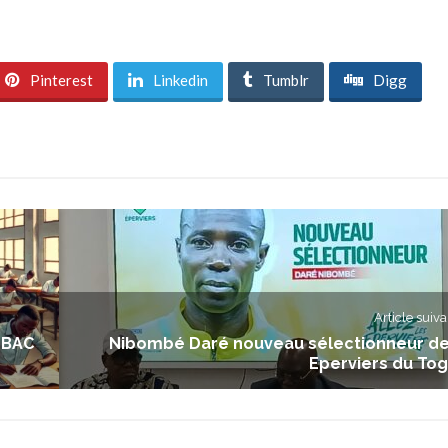
Pinterest
Linkedin
Tumblr
Digg
Article suiva
(BAC
Nibombé Daré nouveau sélectionneur d
Eperviers du To