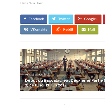
Dans "A la Une"
Facebook
Twitter
Google+
VKontakte
Reddit
Mail
Article précedent
Début du Baccalauréat Deuxième Partie 
2) ce lundi 17 juin 2024