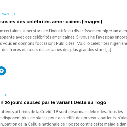
E GAZETTE
 sosies des célébrités américaines [Images]
e certaines superstars de l’industrie du divertissement nigérian aien
appante avec des célébrités américaines. Si vous ne l’avez pas encor
s vous en donnons l’occasion! Publicités Voici 6 célébrités nigérian
 des frères et sœurs de certaines des plus grandes stars […]
uez
Cliquez
r
pour
ager
partager
sur
ouvre
edIn(ouvre
Telegram(ouvre
s
dans
une
ETTE
elle
nouvelle
tre)
fenêtre)
en 20 jours causés par le variant Delta au Togo
patients atteints de la Covid-19 sont désormais débordés. Tous les
 disposent plus de places pour accueillir de nouveaux patients, s’al
, patron de la Cellule nationale de riposte contre cette maladie dan