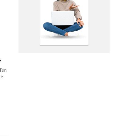
e
d’un
té