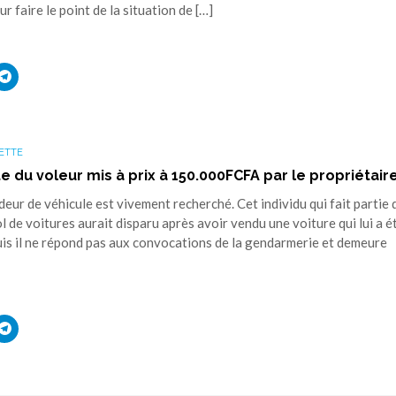
 faire le point de la situation de […]
uez
Cliquez
r
pour
ager
partager
sur
ouvre
edIn(ouvre
Telegram(ouvre
s
dans
une
ETTE
elle
nouvelle
tre)
fenêtre)
te du voleur mis à prix à 150.000FCFA par le propriétair
ur de véhicule est vivement recherché. Cet individu qui fait partie 
l de voitures aurait disparu après avoir vendu une voiture qui lui a é
is il ne répond pas aux convocations de la gendarmerie et demeure
uez
Cliquez
r
pour
ager
partager
sur
ouvre
edIn(ouvre
Telegram(ouvre
s
dans
une