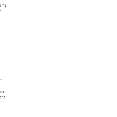
EAO)
à
nt
que
sont