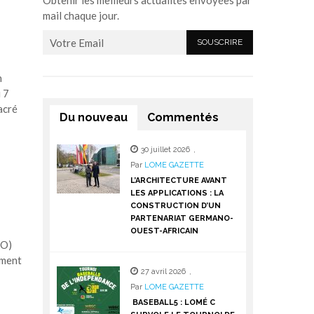
Obtenir les meilleurs actualités envoyées par
mail chaque jour.
n
 7
acré
Du nouveau
Commentés
30 juillet 2026
,
Par
LOME GAZETTE
L’ARCHITECTURE AVANT
LES APPLICATIONS : LA
CONSTRUCTION D’UN
PARTENARIAT GERMANO-
OUEST-AFRICAIN
AO)
ement
27 avril 2026
,
Par
LOME GAZETTE
BASEBALL5 : LOMÉ C