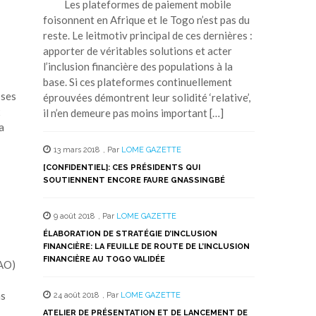
Les plateformes de paiement mobile
foisonnent en Afrique et le Togo n’est pas du
reste. Le leitmotiv principal de ces dernières :
apporter de véritables solutions et acter
l’inclusion financière des populations à la
base. Si ces plateformes continuellement
 ses
éprouvées démontrent leur solidité ‘relative’,
x
il n’en demeure pas moins important […]
a
13 mars 2018
,
Par
LOME GAZETTE
[CONFIDENTIEL]: CES PRÉSIDENTS QUI
SOUTIENNENT ENCORE FAURE GNASSINGBÉ
9 août 2018
,
Par
LOME GAZETTE
ÉLABORATION DE STRATÉGIE D’INCLUSION
FINANCIÈRE: LA FEUILLE DE ROUTE DE L’INCLUSION
FINANCIÈRE AU TOGO VALIDÉE
EAO)
ns
24 août 2018
,
Par
LOME GAZETTE
ATELIER DE PRÉSENTATION ET DE LANCEMENT DE