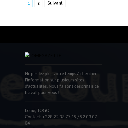
1
2
Suivant
Ne perdez plus votre temps à chercher
l'information sur plusieurs sites
d'actualités. Nous faisons désormais ce
travail pour vous !
Lomé, TOGO
Contact:
+228 22 33 77 19 / 92 03 07
84