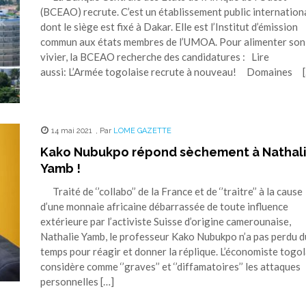
(BCEAO) recrute. C’est un établissement public internation
dont le siège est fixé à Dakar. Elle est l’Institut d’émission
commun aux états membres de l’UMOA. Pour alimenter son
vivier, la BCEAO recherche des candidatures : Lire
aussi: L’Armée togolaise recrute à nouveau! Domaines 
14 mai 2021
,
Par
LOME GAZETTE
Kako Nubukpo répond sèchement à Nathal
Yamb !
Traité de ‘’collabo’’ de la France et de ‘’traitre’’ à la cause
d’une monnaie africaine débarrassée de toute influence
extérieure par l’activiste Suisse d’origine camerounaise,
Nathalie Yamb, le professeur Kako Nubukpo n’a pas perdu d
temps pour réagir et donner la réplique. L’économiste togol
considère comme ‘’graves’’ et ‘’diffamatoires’’ les attaques
personnelles […]