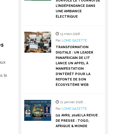
SURVOLE LE TOURNOI DE
L’INDÉPENDANCE DANS
UNE AMBIANCE
ÉLECTRIQUE
13 mars 2026
,
Par
LOME GAZETTE
es
TRANSFORMATION
DIGITALE : UN LEADER
PANAFRICAIN DE L’IT
aux
LANCE UN APPEL À
MANIFESTATION
D’INTÉRÊT POUR LA
s le
REFONTE DE SON
ÉCOSYSTÈME WEB
21 janvier 2026
,
Par
LOME GAZETTE
[21 AVRIL 2026] LA REVUE
DE PRESSE : TOGO,
AFRIQUE & MONDE