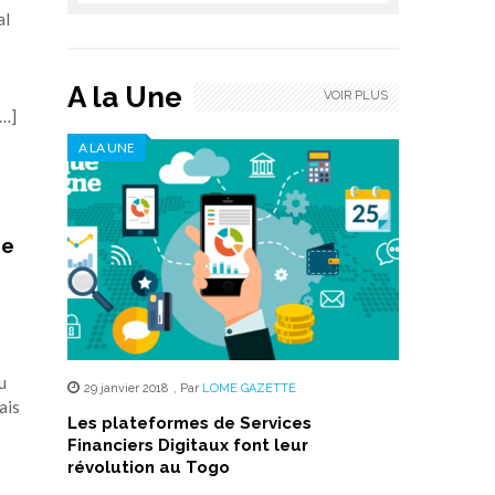
al
A la Une
VOIR PLUS
[…]
A LA UNE
ie
u
29 janvier 2018
,
Par
LOME GAZETTE
ais
Les plateformes de Services
Financiers Digitaux font leur
révolution au Togo