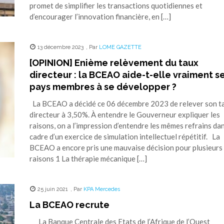
promet de simplifier les transactions quotidiennes et
d’encourager l’innovation financière, en […]
13 décembre 2023
,
Par
LOME GAZETTE
[OPINION] Enième relèvement du taux
directeur : la BCEAO aide-t-elle vraiment s
pays membres à se développer ?
La BCEAO a décidé ce 06 décembre 2023 de relever son t
directeur à 3,50%. À entendre le Gouverneur expliquer les
raisons, on a l’impression d’entendre les mêmes refrains dan
cadre d’un exercice de simulation intellectuel répétitif. La
BCEAO a encore pris une mauvaise décision pour plusieurs
raisons 1 La thérapie mécanique […]
25 juin 2021
,
Par
KPA Mercedes
La BCEAO recrute
La Banque Centrale des Etats de l’Afrique de l’Ouest