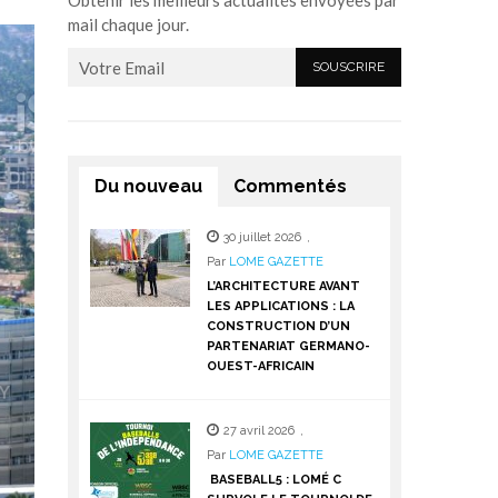
Obtenir les meilleurs actualités envoyées par
mail chaque jour.
Du nouveau
Commentés
30 juillet 2026
,
Par
LOME GAZETTE
L’ARCHITECTURE AVANT
LES APPLICATIONS : LA
CONSTRUCTION D’UN
PARTENARIAT GERMANO-
OUEST-AFRICAIN
27 avril 2026
,
Par
LOME GAZETTE
BASEBALL5 : LOMÉ C