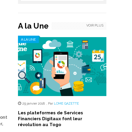
A la Une
VOIR PLUS
A LA UNE
29 janvier 2018
,
Par
LOME GAZETTE
Les plateformes de Services
dont
Financiers Digitaux font leur
r,
révolution au Togo