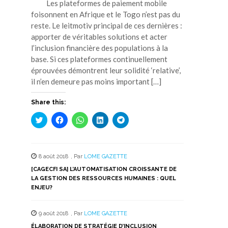
Les plateformes de paiement mobile
foisonnent en Afrique et le Togo n’est pas du
reste. Le leitmotiv principal de ces dernières :
apporter de véritables solutions et acter
l’inclusion financière des populations à la
base. Si ces plateformes continuellement
éprouvées démontrent leur solidité ‘relative’,
il n’en demeure pas moins important […]
Share this:
Cliquez
Cliquez
Cliquez
Cliquez
Cliquez
pour
pour
pour
pour
pour
partager
partager
partager
partager
partager
sur
sur
sur
sur
sur
Twitter(ouvre
Facebook(ouvre
WhatsApp(ouvre
LinkedIn(ouvre
Telegram(ouvre
dans
dans
dans
dans
dans
8 août 2018
,
Par
LOME GAZETTE
une
une
une
une
une
nouvelle
nouvelle
nouvelle
nouvelle
nouvelle
[CAGECFI SA] L’AUTOMATISATION CROISSANTE DE
fenêtre)
fenêtre)
fenêtre)
fenêtre)
fenêtre)
LA GESTION DES RESSOURCES HUMAINES : QUEL
ENJEU?
9 août 2018
,
Par
LOME GAZETTE
ÉLABORATION DE STRATÉGIE D’INCLUSION