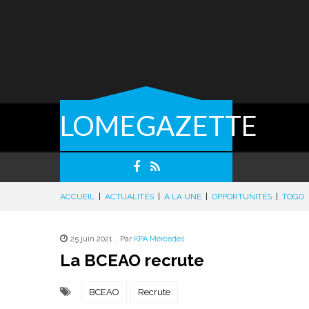
LOMEGAZETTE
ACCUEIL
|
ACTUALITÉS
|
A LA UNE
|
OPPORTUNITÉS
|
TOGO
25 juin 2021
,
Par
KPA Mercedes
La BCEAO recrute
BCEAO
Recrute