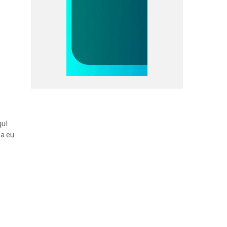
qui
 a eu