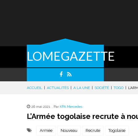
LOMEGAZETTE
ACCUEIL
|
ACTUALITÉS
|
A LA UNE
|
SOCIÉTÉ
|
TOGO
|
L’AR
26 mai 2021
,
Par
KPA Mercedes
L’Armée togolaise recrute à no
Armée
Nouveau
Recrute
Togolaise