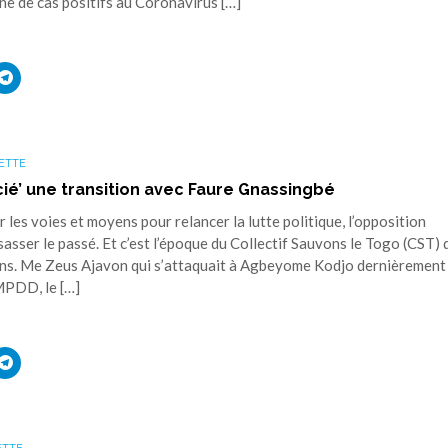
ine de cas positifs au Coronavirus […]
uez
Cliquez
r
pour
ager
partager
sur
ouvre
edIn(ouvre
Telegram(ouvre
s
dans
une
ETTE
elle
nouvelle
tre)
fenêtre)
ié’ une transition avec Faure Gnassingbé
es voies et moyens pour relancer la lutte politique, l’opposition
asser le passé. Et c’est l’époque du Collectif Sauvons le Togo (CST) 
ons. Me Zeus Ajavon qui s’attaquait à Agbeyome Kodjo dernièrement
MPDD, le […]
uez
Cliquez
r
pour
ager
partager
sur
ouvre
edIn(ouvre
Telegram(ouvre
s
dans
une