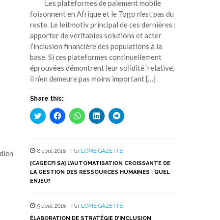
Les plateformes de paiement mobile
foisonnent en Afrique et le Togo n’est pas du
reste. Le leitmotiv principal de ces dernières :
apporter de véritables solutions et acter
l’inclusion financière des populations à la
base. Si ces plateformes continuellement
éprouvées démontrent leur solidité ‘relative’,
il n’en demeure pas moins important […]
Share this:
Cliquez
Cliquez
Cliquez
Cliquez
Cliquez
pour
pour
pour
pour
pour
partager
partager
partager
partager
partager
sur
sur
sur
sur
sur
Twitter(ouvre
Facebook(ouvre
WhatsApp(ouvre
LinkedIn(ouvre
Telegram(ouvre
dans
dans
dans
dans
dans
8 août 2018
,
Par
LOME GAZETTE
une
une
une
une
une
dien
nouvelle
nouvelle
nouvelle
nouvelle
nouvelle
[CAGECFI SA] L’AUTOMATISATION CROISSANTE DE
fenêtre)
fenêtre)
fenêtre)
fenêtre)
fenêtre)
LA GESTION DES RESSOURCES HUMAINES : QUEL
ENJEU?
9 août 2018
,
Par
LOME GAZETTE
ÉLABORATION DE STRATÉGIE D’INCLUSION