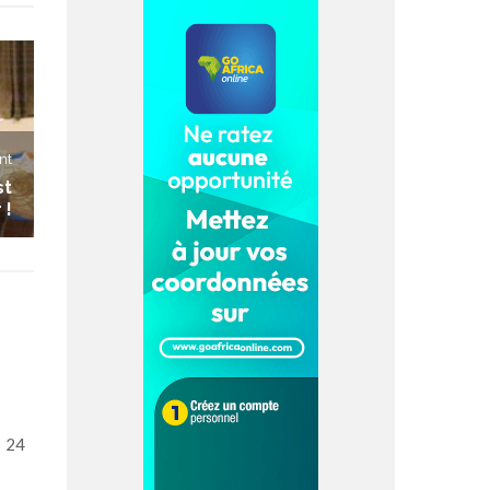
nt
st
 !
. 24