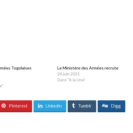
rmées Togolaises
Le Ministère des Armées recrute
24 juin 2021
Dans "A la Une"
e"
Pinterest
Linkedin
Tumblr
Digg