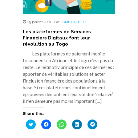
29 janvier 2018
,
Par
LOME GAZETTE
Les plateformes de Services
Financiers Digitaux font leur
révolution au Togo
Les plateformes de paiement mobile
foisonnent en Afrique et le Togo n’est pas du
reste. Le leitmotiv principal de ces dernières :
apporter de véritables solutions et acter
l’inclusion financière des populations à la
base. Si ces plateformes continuellement
éprouvées démontrent leur solidité ‘relative’,
il n’en demeure pas moins important […]
Share this:
Cliquez
Cliquez
Cliquez
Cliquez
Cliquez
pour
pour
pour
pour
pour
partager
partager
partager
partager
partager
sur
sur
sur
sur
sur