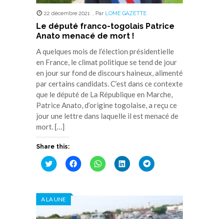
22 décembre 2021
,
Par
LOME GAZETTE
Le député franco-togolais Patrice
Anato menacé de mort !
A quelques mois de l’élection présidentielle
en France, le climat politique se tend de jour
en jour sur fond de discours haineux, alimenté
par certains candidats. C’est dans ce contexte
que le député de La République en Marche,
Patrice Anato, d’origine togolaise, a reçu ce
jour une lettre dans laquelle il est menacé de
mort. […]
Share this:
Cliquez
Cliquez
Cliquez
Cliquez
Cliquez
pour
pour
pour
pour
pour
partager
partager
partager
partager
partager
sur
sur
sur
sur
sur
Twitter(ouvre
Facebook(ouvre
WhatsApp(ouvre
LinkedIn(ouvre
Telegram(ouvre
dans
dans
dans
dans
dans
A LA UNE
une
une
une
une
une
nouvelle
nouvelle
nouvelle
nouvelle
nouvelle
fenêtre)
fenêtre)
fenêtre)
fenêtre)
fenêtre)