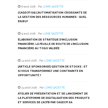
Twitter(ouvre
Facebook(ouvre
WhatsApp(ouvre
LinkedIn(ouvre
Telegram(ouvre
dans
dans
dans
dans
dans
8 août 2018
,
Par
LOME GAZETTE
une
une
une
une
une
nouvelle
nouvelle
nouvelle
nouvelle
nouvelle
[CAGECFI SA] L’AUTOMATISATION CROISSANTE DE
fenêtre)
fenêtre)
fenêtre)
fenêtre)
fenêtre)
LA GESTION DES RESSOURCES HUMAINES : QUEL
ENJEU?
9 août 2018
,
Par
LOME GAZETTE
ÉLABORATION DE STRATÉGIE D’INCLUSION
FINANCIÈRE: LA FEUILLE DE ROUTE DE L’INCLUSION
FINANCIÈRE AU TOGO VALIDÉE
14 août 2018
,
Par
LOME GAZETTE
[ARTICLE SPONSORISÉ] GESTION DE STOCKS : ET
SI VOUS TRANSFORMIEZ UNE CONTRAINTE EN
OPPORTUNITÉ ?
24 août 2018
,
Par
LOME GAZETTE
ATELIER DE PRÉSENTATION ET DE LANCEMENT DE
LA PLATEFORME DE DIGITALISATION DES PRODUITS
ET SERVICES DE L’ACFB PAR CAGECFI SA