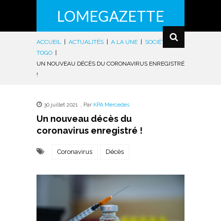
LOMEGAZETTE
ACCUEIL
|
ACTUALITÉS
|
A LA UNE
|
SOCIÉTÉ
|
TOGO
|
UN NOUVEAU DÉCÈS DU CORONAVIRUS ENREGISTRÉ
!
30 juillet 2021
,
Par
KPA Mercedes
Un nouveau décès du
coronavirus enregistré !
Coronavirus
Décès