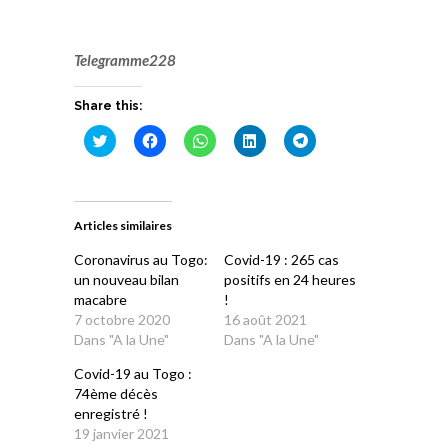
Telegramme228
Share this:
Cliquez
Cliquez
Cliquez
Cliquez
Cliquez
pour
pour
pour
pour
pour
partager
partager
partager
partager
partager
sur
sur
sur
sur
sur
Twitter(ouvre
Facebook(ouvre
WhatsApp(ouvre
LinkedIn(ouvre
Telegram(ouvre
dans
dans
dans
dans
dans
une
une
une
une
une
Articles similaires
nouvelle
nouvelle
nouvelle
nouvelle
nouvelle
fenêtre)
fenêtre)
fenêtre)
fenêtre)
fenêtre)
Coronavirus au Togo:
Covid-19 : 265 cas
un nouveau bilan
positifs en 24 heures
macabre
!
7 octobre 2020
16 août 2021
Dans "A la Une"
Dans "A la Une"
Covid-19 au Togo :
74ème décès
enregistré !
19 janvier 2021