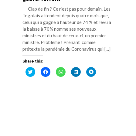
Clap de fin ? Ce n’est pas pour demain. Les
Togolais attendent depuis quatre mois que,
celui qui a gagné à hauteur de 74 % et revu à
la baisse à 70% nomme ses nouveaux
ministres et du haut de ceux-ci, un premier
ministre. Problème ! Prenant comme
prétexte la pandémie du Coronavirus qui […]
Share this:
Cliquez
Cliquez
Cliquez
Cliquez
Cliquez
pour
pour
pour
pour
pour
partager
partager
partager
partager
partager
sur
sur
sur
sur
sur
Twitter(ouvre
Facebook(ouvre
WhatsApp(ouvre
LinkedIn(ouvre
Telegram(ouvre
dans
dans
dans
dans
dans
une
une
une
une
une
nouvelle
nouvelle
nouvelle
nouvelle
nouvelle
fenêtre)
fenêtre)
fenêtre)
fenêtre)
fenêtre)