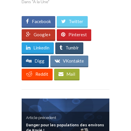
Dans "A la Une"
Facebook
Twitter
Google+
Pinterest
Linkedin
Tumblr
Digg
VKontakte
Reddit
Mail
Article précedent
Danger pour les populations des environs
de Kovié !