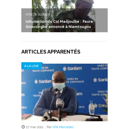
Article suivant
Inhumation du Col Madjoulba : Faure
Gnassingbé annoncé à Niamtougou
ARTICLES APPARENTÉS
A LA UNE
27 mai 2021
,
Par
KPA Mercedes