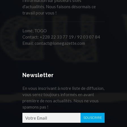
l'information sur plusieurs sites
d'actualités. Nous faisons désormais ce
travail pour vous !
Lomé, TOGO
Contact:
+228 22 33 77 19 / 92 03 07 84
Email:
contact@lomegazette.com
Newsletter
En vous inscrivant à notre liste de diffusion,
vous serez toujours informés en avant
première de nos actualités. Nous ne vous
spamons pas !