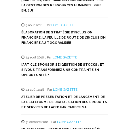
[CAGECFI SA] L’AUTOMATISATION CROISSANTE DE
fenêtre)
fenêtre)
fenêtre)
fenêtre)
fenêtre)
LA GESTION DES RESSOURCES HUMAINES : QUEL
ENJEU?
9 août 2018
,
Par
LOME GAZETTE
ÉLABORATION DE STRATÉGIE D’INCLUSION
FINANCIÈRE: LA FEUILLE DE ROUTE DE L’INCLUSION
FINANCIÈRE AU TOGO VALIDÉE
14 août 2018
,
Par
LOME GAZETTE
[ARTICLE SPONSORISÉ] GESTION DE STOCKS : ET
SI VOUS TRANSFORMIEZ UNE CONTRAINTE EN
OPPORTUNITÉ ?
24 août 2018
,
Par
LOME GAZETTE
ATELIER DE PRÉSENTATION ET DE LANCEMENT DE
LA PLATEFORME DE DIGITALISATION DES PRODUITS
ET SERVICES DE L’ACFB PAR CAGECFI SA
31 octobre 2018
,
Par
LOME GAZETTE