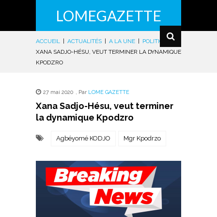
LOMEGAZETTE
ACCUEIL
|
ACTUALITÉS
|
A LA UNE
|
POLITIQUE
|
XANA SADJO-HÉSU, VEUT TERMINER LA DYNAMIQUE
KPODZRO
27 mai 2020
,
Par
LOME GAZETTE
Xana Sadjo-Hésu, veut terminer
la dynamique Kpodzro
Agbéyomé KODJO
Mgr Kpodrzo