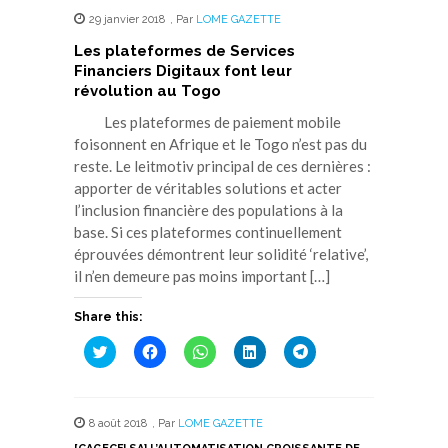
29 janvier 2018
,
Par
LOME GAZETTE
Les plateformes de Services
Financiers Digitaux font leur
révolution au Togo
Les plateformes de paiement mobile
foisonnent en Afrique et le Togo n’est pas du
reste. Le leitmotiv principal de ces dernières :
apporter de véritables solutions et acter
l’inclusion financière des populations à la
base. Si ces plateformes continuellement
éprouvées démontrent leur solidité ‘relative’,
il n’en demeure pas moins important […]
Share this:
Cliquez
Cliquez
Cliquez
Cliquez
Cliquez
pour
pour
pour
pour
pour
partager
partager
partager
partager
partager
sur
sur
sur
sur
sur
Twitter(ouvre
Facebook(ouvre
WhatsApp(ouvre
LinkedIn(ouvre
Telegram(ouvre
dans
dans
dans
dans
dans
8 août 2018
,
Par
LOME GAZETTE
une
une
une
une
une
nouvelle
nouvelle
nouvelle
nouvelle
nouvelle