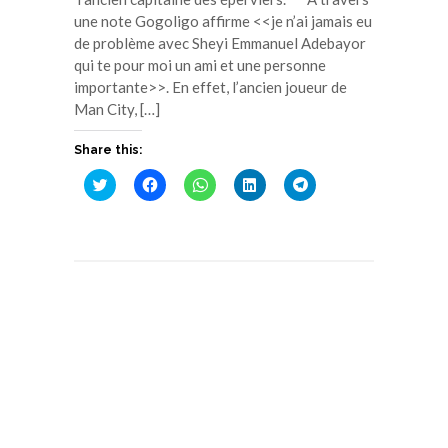
une note Gogoligo affirme <<je n’ai jamais eu
de problème avec Sheyi Emmanuel Adebayor
qui te pour moi un ami et une personne
importante>>. En effet, l’ancien joueur de
Man City, […]
Share this:
Cliquez
Cliquez
Cliquez
Cliquez
Cliquez
pour
pour
pour
pour
pour
partager
partager
partager
partager
partager
sur
sur
sur
sur
sur
Twitter(ouvre
Facebook(ouvre
WhatsApp(ouvre
LinkedIn(ouvre
Telegram(ouvre
dans
dans
dans
dans
dans
une
une
une
une
une
nouvelle
nouvelle
nouvelle
nouvelle
nouvelle
fenêtre)
fenêtre)
fenêtre)
fenêtre)
fenêtre)