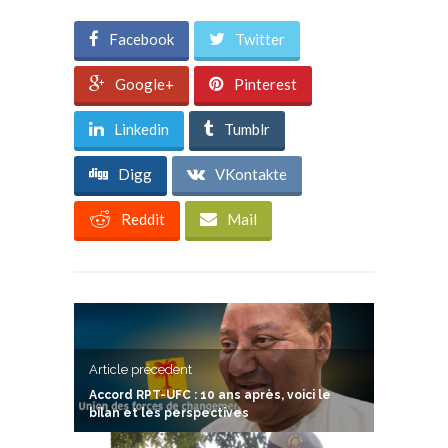
Facebook
Twitter
Google+
Pinterest
Linkedin
Tumblr
Digg
VKontakte
Reddit
Mail
Article précedent
Accord RPT-UFC : 10 ans après, voici le
bilan et les perspectives