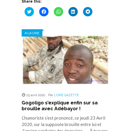
Share this:
Cliquez
Cliquez
Cliquez
Cliquez
Cliquez
pour
pour
pour
pour
pour
partager
partager
partager
partager
partager
sur
sur
sur
sur
sur
Twitter(ouvre
Facebook(ouvre
WhatsApp(ouvre
LinkedIn(ouvre
Telegram(ouvre
dans
dans
dans
dans
dans
A LA UNE
une
une
une
une
une
nouvelle
nouvelle
nouvelle
nouvelle
nouvelle
fenêtre)
fenêtre)
fenêtre)
fenêtre)
fenêtre)
25 avril 2020
,
Par
LOME GAZETTE
Gogoligo s’explique enfin sur sa
brouille avec Adébayor !
L’humoriste s’est prononcé, ce jeudi 23 Avril
2020, sur la supposée brouille entre lui et
l’ancien capitaine des éperviers. À travers