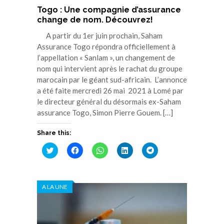
Togo : Une compagnie d’assurance
change de nom. Découvrez!
A partir du 1er juin prochain, Saham
Assurance Togo répondra officiellement à
l’appellation « Sanlam », un changement de
nom qui intervient après le rachat du groupe
marocain par le géant sud-africain. L’annonce
a été faite mercredi 26 mai 2021 à Lomé par
le directeur général du désormais ex-Saham
assurance Togo, Simon Pierre Gouem. […]
Share this:
Cliquez
Cliquez
Cliquez
Cliquez
Cliquez
pour
pour
pour
pour
pour
partager
partager
partager
partager
partager
sur
sur
sur
sur
sur
Twitter(ouvre
Facebook(ouvre
WhatsApp(ouvre
LinkedIn(ouvre
Telegram(ouvre
dans
dans
dans
dans
dans
A LA UNE
une
une
une
une
une
nouvelle
nouvelle
nouvelle
nouvelle
nouvelle
fenêtre)
fenêtre)
fenêtre)
fenêtre)
fenêtre)