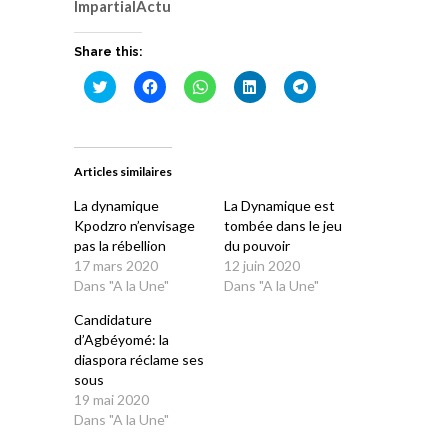
ImpartialActu
Share this:
Cliquez
Cliquez
Cliquez
Cliquez
Cliquez
pour
pour
pour
pour
pour
partager
partager
partager
partager
partager
sur
sur
sur
sur
sur
Twitter(ouvre
Facebook(ouvre
WhatsApp(ouvre
LinkedIn(ouvre
Telegram(ouvre
dans
dans
dans
dans
dans
une
une
une
une
une
Articles similaires
nouvelle
nouvelle
nouvelle
nouvelle
nouvelle
fenêtre)
fenêtre)
fenêtre)
fenêtre)
fenêtre)
La dynamique
La Dynamique est
Kpodzro n’envisage
tombée dans le jeu
pas la rébellion
du pouvoir
17 mars 2020
12 juin 2020
Dans "A la Une"
Dans "A la Une"
Candidature
d’Agbéyomé: la
diaspora réclame ses
sous
19 mai 2020
Dans "A la Une"