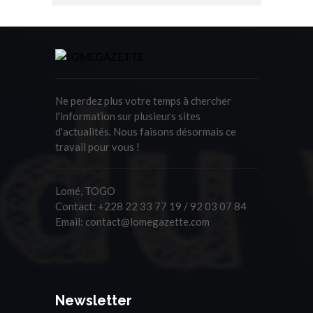
Ne perdez plus votre temps à chercher
l'information sur plusieurs sites
d'actualités. Nous faisons désormais ce
travail pour vous !
Lomé, TOGO
Contact:
+228 22 33 77 19 / 92 03 07 84
Email:
contact@lomegazette.com
Newsletter