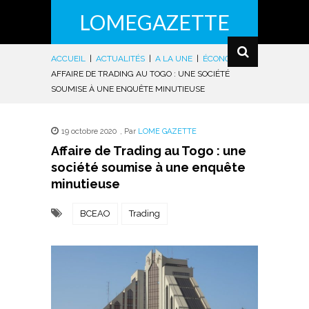
LOMEGAZETTE
ACCUEIL
|
ACTUALITÉS
|
A LA UNE
|
ÉCONOMIE
|
AFFAIRE DE TRADING AU TOGO : UNE SOCIÉTÉ
SOUMISE À UNE ENQUÊTE MINUTIEUSE
19 octobre 2020
,
Par
LOME GAZETTE
Affaire de Trading au Togo : une
société soumise à une enquête
minutieuse
BCEAO
Trading