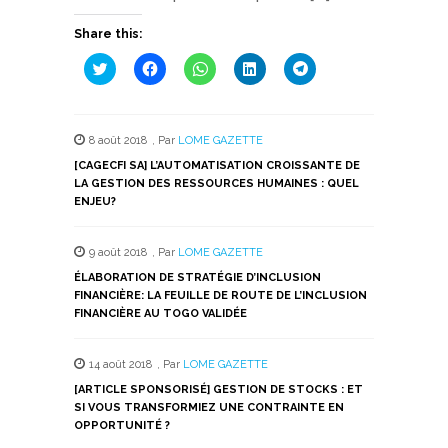
Share this:
Cliquez
Cliquez
Cliquez
Cliquez
Cliquez
pour
pour
pour
pour
pour
partager
partager
partager
partager
partager
sur
sur
sur
sur
sur
Twitter(ouvre
Facebook(ouvre
WhatsApp(ouvre
LinkedIn(ouvre
Telegram(ouvre
dans
dans
dans
dans
dans
8 août 2018
,
Par
LOME GAZETTE
une
une
une
une
une
nouvelle
nouvelle
nouvelle
nouvelle
nouvelle
[CAGECFI SA] L’AUTOMATISATION CROISSANTE DE
fenêtre)
fenêtre)
fenêtre)
fenêtre)
fenêtre)
LA GESTION DES RESSOURCES HUMAINES : QUEL
ENJEU?
9 août 2018
,
Par
LOME GAZETTE
ÉLABORATION DE STRATÉGIE D’INCLUSION
FINANCIÈRE: LA FEUILLE DE ROUTE DE L’INCLUSION
FINANCIÈRE AU TOGO VALIDÉE
14 août 2018
,
Par
LOME GAZETTE
[ARTICLE SPONSORISÉ] GESTION DE STOCKS : ET
SI VOUS TRANSFORMIEZ UNE CONTRAINTE EN
OPPORTUNITÉ ?