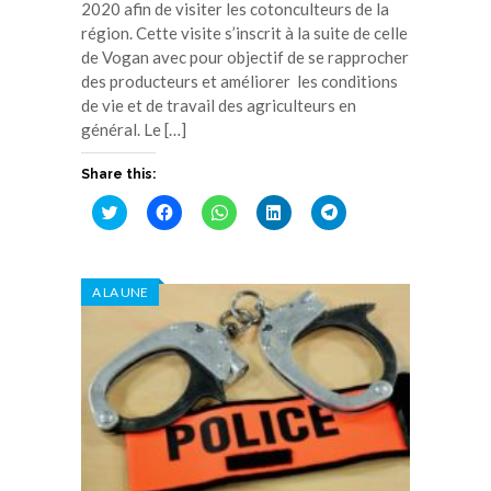
2020 afin de visiter les cotonculteurs de la
région. Cette visite s’inscrit à la suite de celle
de Vogan avec pour objectif de se rapprocher
des producteurs et améliorer les conditions
de vie et de travail des agriculteurs en
général. Le […]
Share this:
Cliquez
Cliquez
Cliquez
Cliquez
Cliquez
pour
pour
pour
pour
pour
partager
partager
partager
partager
partager
sur
sur
sur
sur
sur
Twitter(ouvre
Facebook(ouvre
WhatsApp(ouvre
LinkedIn(ouvre
Telegram(ouvre
dans
dans
dans
dans
dans
A LA UNE
une
une
une
une
une
nouvelle
nouvelle
nouvelle
nouvelle
nouvelle
fenêtre)
fenêtre)
fenêtre)
fenêtre)
fenêtre)