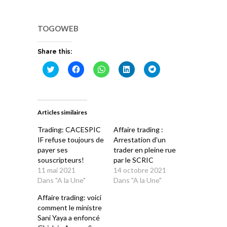
TOGOWEB
Share this:
Cliquez
Cliquez
Cliquez
Cliquez
Cliquez
pour
pour
pour
pour
pour
partager
partager
partager
partager
partager
sur
sur
sur
sur
sur
Twitter(ouvre
Facebook(ouvre
WhatsApp(ouvre
LinkedIn(ouvre
Telegram(ouvre
dans
dans
dans
dans
dans
une
une
une
une
une
Articles similaires
nouvelle
nouvelle
nouvelle
nouvelle
nouvelle
fenêtre)
fenêtre)
fenêtre)
fenêtre)
fenêtre)
Trading: CACESPIC
Affaire trading :
IF refuse toujours de
Arrestation d’un
payer ses
trader en pleine rue
souscripteurs!
par le SCRIC
11 mai 2021
14 octobre 2021
Dans "A la Une"
Dans "A la Une"
Affaire trading: voici
comment le ministre
Sani Yaya a enfoncé