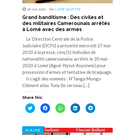
28 mai 2020
,
Par
LOME GAZETTE
Grand banditisme : Des civiles et
des militaires Camerounais arrêtés
à Lomé avec des armes
Le Direction Centrale de la Police
Judiciaire (DCPJ) a présenté mercredi 27 mai
2020 à la presse, cinq (5) individus de
nationalité camerounaise arrêtés le 20 mai
2020 à Lomé (Agoè-Nyivé Anyonmé) pour
possession d’armes et tentative de braquage.
Il s’agit des nommés : N’Tanga Mongo
Clément alias Tony (le cerveau […]
Share this:
Cliquez
Cliquez
Cliquez
Cliquez
Cliquez
pour
pour
pour
pour
pour
partager
partager
partager
partager
partager
sur
sur
sur
sur
sur
Twitter(ouvre
Facebook(ouvre
WhatsApp(ouvre
LinkedIn(ouvre
Telegram(ouvre
dans
dans
dans
dans
dans
A LA UNE
une
une
une
une
une
nouvelle
nouvelle
nouvelle
nouvelle
nouvelle