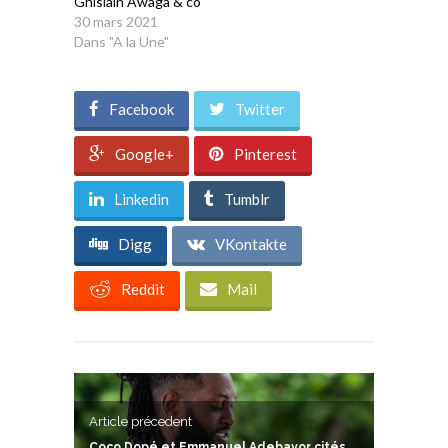
Ghislain Awaga & co
30 mars 2021
Dans "A la Une"
Facebook
Twitter
Google+
Pinterest
Linkedin
Tumblr
Digg
VKontakte
Reddit
Mail
Article précedent
Coco Dopé et Emmanuel Adebayor cités