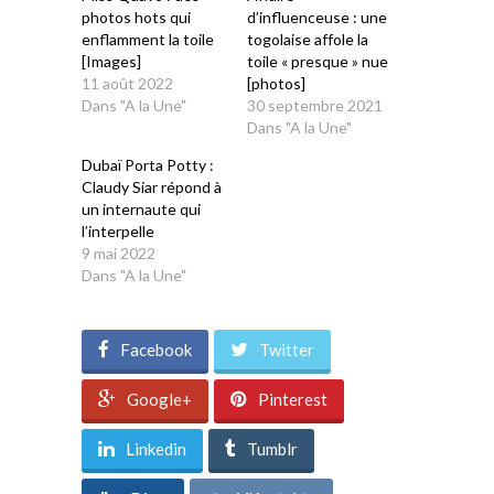
photos hots qui
d’influenceuse : une
enflamment la toile
togolaise affole la
[Images]
toile « presque » nue
11 août 2022
[photos]
Dans "A la Une"
30 septembre 2021
Dans "A la Une"
Dubaï Porta Potty :
Claudy Siar répond à
un internaute qui
l’interpelle
9 mai 2022
Dans "A la Une"
Facebook
Twitter
Google+
Pinterest
Linkedin
Tumblr