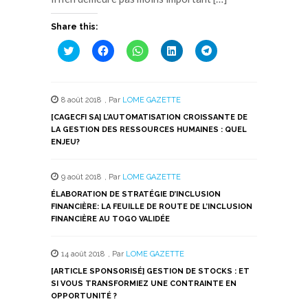
Share this:
Cliquez
Cliquez
Cliquez
Cliquez
Cliquez
pour
pour
pour
pour
pour
partager
partager
partager
partager
partager
sur
sur
sur
sur
sur
Twitter(ouvre
Facebook(ouvre
WhatsApp(ouvre
LinkedIn(ouvre
Telegram(ouvre
dans
dans
dans
dans
dans
8 août 2018
,
Par
LOME GAZETTE
une
une
une
une
une
nouvelle
nouvelle
nouvelle
nouvelle
nouvelle
[CAGECFI SA] L’AUTOMATISATION CROISSANTE DE
fenêtre)
fenêtre)
fenêtre)
fenêtre)
fenêtre)
LA GESTION DES RESSOURCES HUMAINES : QUEL
ENJEU?
9 août 2018
,
Par
LOME GAZETTE
ÉLABORATION DE STRATÉGIE D’INCLUSION
FINANCIÈRE: LA FEUILLE DE ROUTE DE L’INCLUSION
FINANCIÈRE AU TOGO VALIDÉE
14 août 2018
,
Par
LOME GAZETTE
[ARTICLE SPONSORISÉ] GESTION DE STOCKS : ET
SI VOUS TRANSFORMIEZ UNE CONTRAINTE EN
OPPORTUNITÉ ?