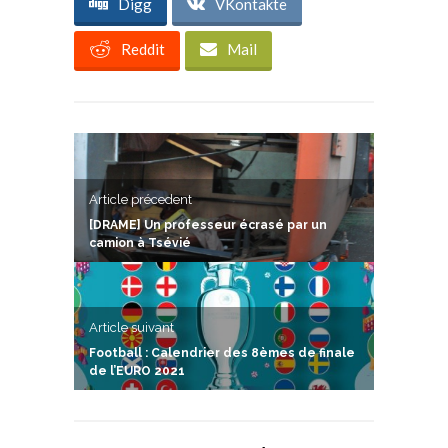
Digg
VKontakte
Reddit
Mail
Article précedent
[DRAME] Un professeur écrasé par un
camion à Tsévié
Article suivant
Football : Calendrier des 8èmes de finale
de l’EURO 2021