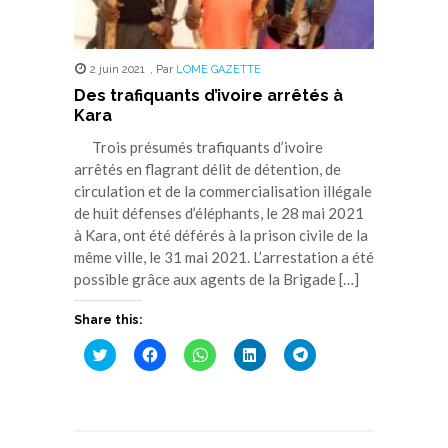
2 juin 2021
,
Par
LOME GAZETTE
Des trafiquants d’ivoire arrêtés à
Kara
Trois présumés trafiquants d’ivoire
arrêtés en flagrant délit de détention, de
circulation et de la commercialisation illégale
de huit défenses d’éléphants, le 28 mai 2021
à Kara, ont été déférés à la prison civile de la
même ville, le 31 mai 2021. L’arrestation a été
possible grâce aux agents de la Brigade […]
Share this:
Cliquez
Cliquez
Cliquez
Cliquez
Cliquez
pour
pour
pour
pour
pour
partager
partager
partager
partager
partager
sur
sur
sur
sur
sur
Twitter(ouvre
Facebook(ouvre
WhatsApp(ouvre
LinkedIn(ouvre
Telegram(ouvre
dans
dans
dans
dans
dans
une
une
une
une
une
nouvelle
nouvelle
nouvelle
nouvelle
nouvelle