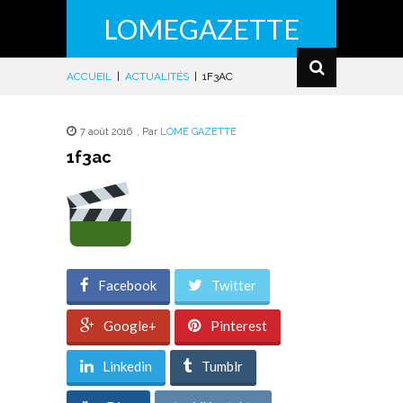
LOMEGAZETTE
ACCUEIL
|
ACTUALITÉS
|
1F3AC
7 août 2016
,
Par
LOME GAZETTE
1f3ac
Facebook
Twitter
Google+
Pinterest
Linkedin
Tumblr