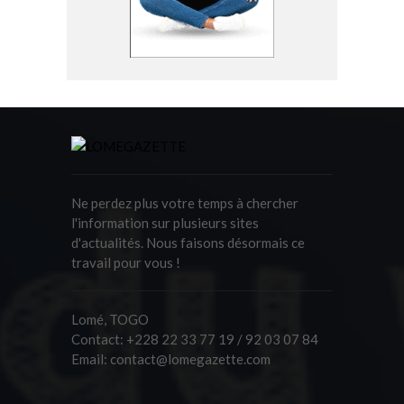
Ne perdez plus votre temps à chercher
l'information sur plusieurs sites
d'actualités. Nous faisons désormais ce
travail pour vous !
Lomé, TOGO
Contact:
+228 22 33 77 19 / 92 03 07 84
Email:
contact@lomegazette.com