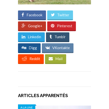
Facebook
Twitter
Google+
Pinterest
Linkedin
Tumblr
Digg
VKontakte
Reddit
Mail
ARTICLES APPARENTÉS
A LA UNE