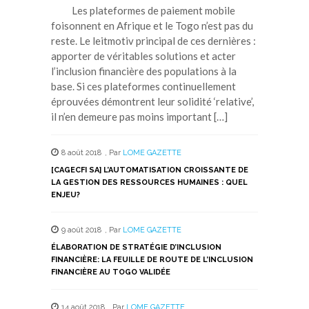
Les plateformes de paiement mobile
foisonnent en Afrique et le Togo n’est pas du
reste. Le leitmotiv principal de ces dernières :
apporter de véritables solutions et acter
l’inclusion financière des populations à la
base. Si ces plateformes continuellement
éprouvées démontrent leur solidité ‘relative’,
il n’en demeure pas moins important […]
8 août 2018
,
Par
LOME GAZETTE
[CAGECFI SA] L’AUTOMATISATION CROISSANTE DE
LA GESTION DES RESSOURCES HUMAINES : QUEL
ENJEU?
9 août 2018
,
Par
LOME GAZETTE
ÉLABORATION DE STRATÉGIE D’INCLUSION
FINANCIÈRE: LA FEUILLE DE ROUTE DE L’INCLUSION
FINANCIÈRE AU TOGO VALIDÉE
14 août 2018
,
Par
LOME GAZETTE