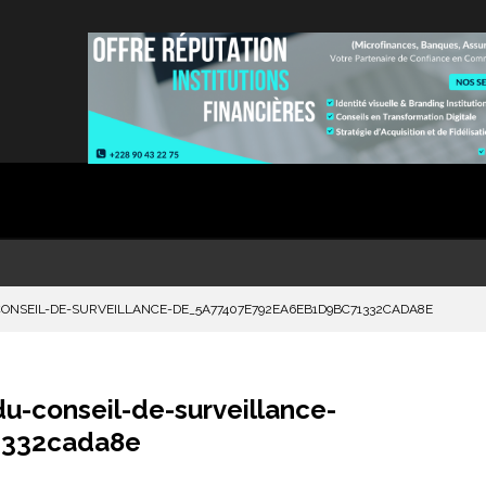
CONSEIL-DE-SURVEILLANCE-DE_5A77407E792EA6EB1D9BC71332CADA8E
u-conseil-de-surveillance-
1332cada8e