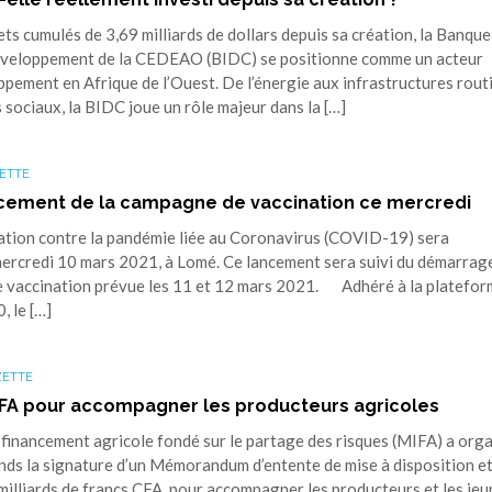
 cumulés de 3,69 milliards de dollars depuis sa création, la Banque
éveloppement de la CEDEAO (BIDC) se positionne comme un acteur
pement en Afrique de l’Ouest. De l’énergie aux infrastructures rout
 sociaux, la BIDC joue un rôle majeur dans la […]
ETTE
cement de la campagne de vaccination ce mercredi
ion contre la pandémie liée au Coronavirus (COVID-19) sera
 mercredi 10 mars 2021, à Lomé. Ce lancement sera suivi du démarrag
de vaccination prévue les 11 et 12 mars 2021. Adhéré à la platefo
, le […]
ZETTE
F CFA pour accompagner les producteurs agricoles
 financement agricole fondé sur le partage des risques (MIFA) a org
ds la signature d’un Mémorandum d’entente de mise à disposition et
milliards de francs CFA pour accompagner les producteurs et les jeu