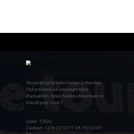
Ne perdez plus votre temps à chercher
l'information sur plusieurs sites
d'actualités. Nous faisons désormais ce
travail pour vous !
Lomé, TOGO
Contact:
+228 22 33 77 19 / 92 03 07