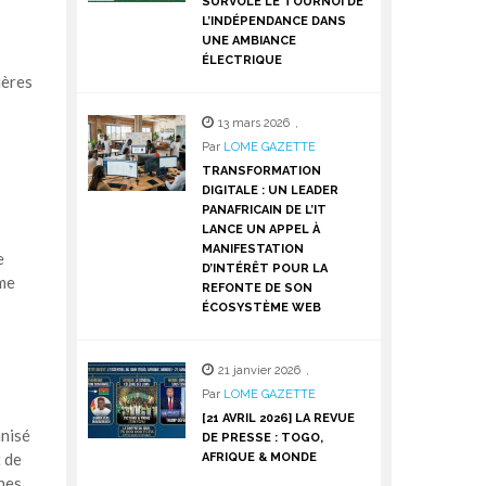
SURVOLE LE TOURNOI DE
L’INDÉPENDANCE DANS
UNE AMBIANCE
ÉLECTRIQUE
ières
13 mars 2026
,
Par
LOME GAZETTE
TRANSFORMATION
DIGITALE : UN LEADER
PANAFRICAIN DE L’IT
LANCE UN APPEL À
MANIFESTATION
e
D’INTÉRÊT POUR LA
rme
REFONTE DE SON
ÉCOSYSTÈME WEB
21 janvier 2026
,
Par
LOME GAZETTE
[21 AVRIL 2026] LA REVUE
anisé
DE PRESSE : TOGO,
 de
AFRIQUE & MONDE
nes