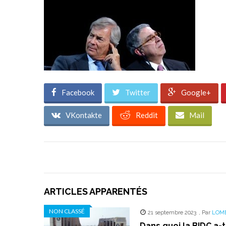
Facebook
Twitter
Google+
VKontakte
Reddit
Mail
ARTICLES APPARENTÉS
NON CLASSÉ
21 septembre 2023
,
Par
LOM
Dans quoi la BIDC a-t