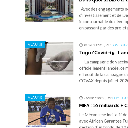
Avec des engagements nets
d’Investissement et de D
incontournable du dévelop
en passant par des projets
A LA UNE
10 mars 2021
,
Par
LOME GAZ
Togo/Covid-19 : Lan
La campagne de vaccinat
officiellement lancée, ce
effectif de la campagne 
COVAX depuis juillet 2020
A LA UNE
4 février 2020
,
Par
LOME GA
MIFA : 10 milliards 
Le Mécanisme incitatif de
avec African Garantee Fun
gestion d’un fonds de 10 