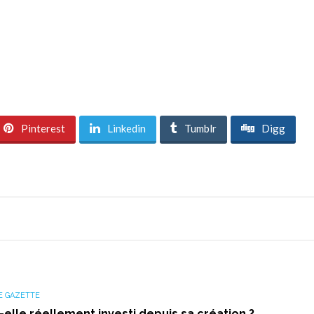
Pinterest
Linkedin
Tumblr
Digg
E GAZETTE
-elle réellement investi depuis sa création ?