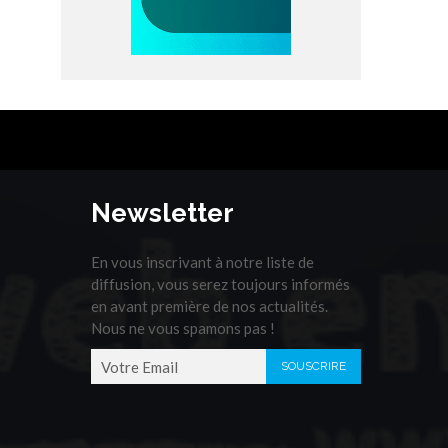
Newsletter
En vous inscrivant à notre liste de
diffusion, vous serez toujours informés
en avant première de nos actualités.
Nous ne vous spamons pas !