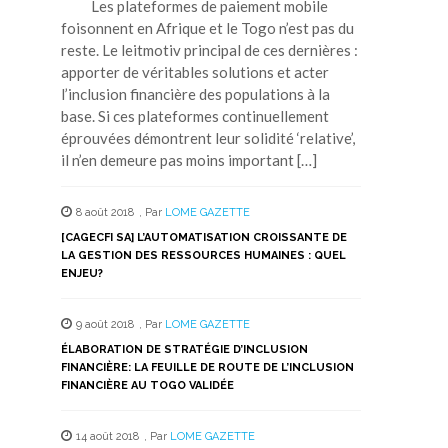
Les plateformes de paiement mobile
foisonnent en Afrique et le Togo n’est pas du
reste. Le leitmotiv principal de ces dernières :
apporter de véritables solutions et acter
l’inclusion financière des populations à la
base. Si ces plateformes continuellement
éprouvées démontrent leur solidité ‘relative’,
il n’en demeure pas moins important […]
8 août 2018
,
Par
LOME GAZETTE
[CAGECFI SA] L’AUTOMATISATION CROISSANTE DE
LA GESTION DES RESSOURCES HUMAINES : QUEL
ENJEU?
9 août 2018
,
Par
LOME GAZETTE
ÉLABORATION DE STRATÉGIE D’INCLUSION
FINANCIÈRE: LA FEUILLE DE ROUTE DE L’INCLUSION
FINANCIÈRE AU TOGO VALIDÉE
14 août 2018
,
Par
LOME GAZETTE