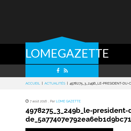
LOMEGAZETTE
ACCUEIL
|
ACTUALITÉS
|
4978275_3_249B_LE-PRESIDENT-DU-
7 août 2016
,
Par
LOME GAZETTE
4978275_3_249b_le-president-d
de_5a77407e792ea6eb1d9bc7