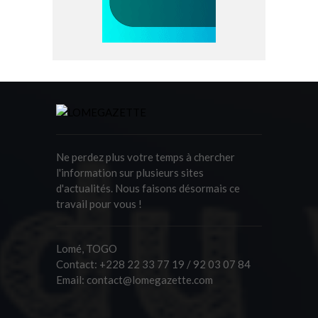
Ne perdez plus votre temps à chercher
l'information sur plusieurs sites
d'actualités. Nous faisons désormais ce
travail pour vous !
Lomé, TOGO
Contact:
+228 22 33 77 19 / 92 03 07 84
Email:
contact@lomegazette.com