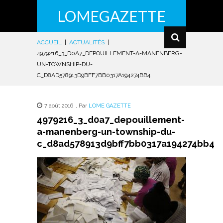
LOMEGAZETTE
ACCUEIL
|
ACTUALITÉS
|
4979216_3_D0A7_DEPOUILLEMENT-A-MANENBERG-
UN-TOWNSHIP-DU-
C_D8AD578913D9BFF7BB0317A194274BB4
7 août 2016
,
Par
LOME GAZETTE
4979216_3_d0a7_depouillement-
a-manenberg-un-township-du-
c_d8ad578913d9bff7bb0317a194274bb4