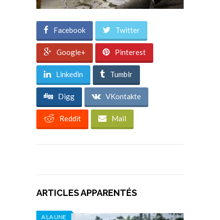
Facebook
Twitter
Google+
Pinterest
Linkedin
Tumblr
Digg
VKontakte
Reddit
Mail
ARTICLES APPARENTÉS
A LA UNE