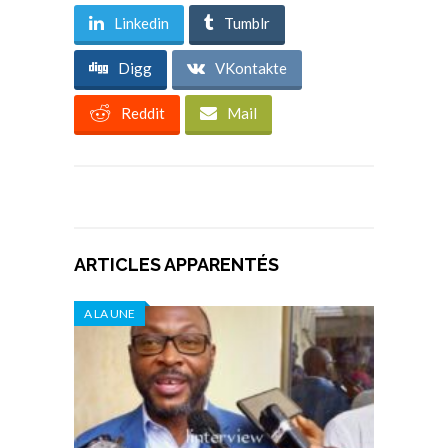
Linkedin
Tumblr
Digg
VKontakte
Reddit
Mail
ARTICLES APPARENTÉS
A LA UNE