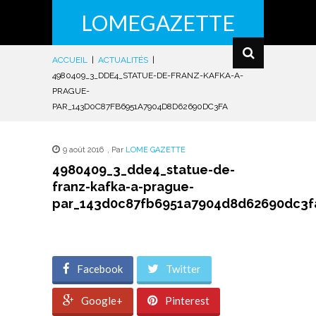
LOMEGAZETTE
ACCUEIL
|
ACTUALITÉS
|
4980409_3_DDE4_STATUE-DE-FRANZ-KAFKA-A-
PRAGUE-
PAR_143D0C87FB6951A7904D8D62690DC3FA
9 août 2016
,
Par
LOME GAZETTE
4980409_3_dde4_statue-de-
franz-kafka-a-prague-
par_143d0c87fb6951a7904d8d62690dc3f
Facebook
Twitter
Google+
Pinterest