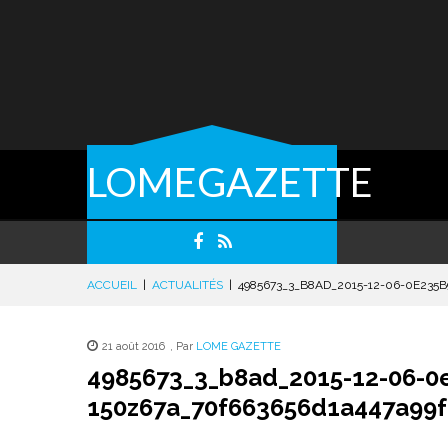
LOMEGAZETTE
ACCUEIL
|
ACTUALITÉS
|
4985673_3_B8AD_2015-12-06-0E235B
21 août 2016
,
Par
LOME GAZETTE
4985673_3_b8ad_2015-12-06-0
150z67a_70f663656d1a447a99f