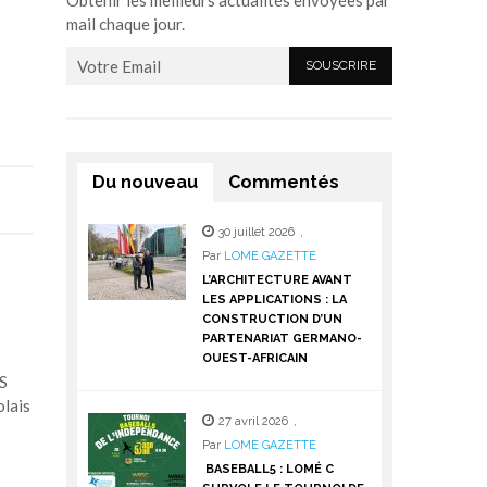
Obtenir les meilleurs actualités envoyées par
mail chaque jour.
Du nouveau
Commentés
30 juillet 2026
,
Par
LOME GAZETTE
L’ARCHITECTURE AVANT
LES APPLICATIONS : LA
CONSTRUCTION D’UN
PARTENARIAT GERMANO-
OUEST-AFRICAIN
S
lais
27 avril 2026
,
Par
LOME GAZETTE
BASEBALL5 : LOMÉ C