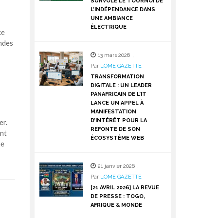
SURVOLE LE TOURNOI DE
L’INDÉPENDANCE DANS
UNE AMBIANCE
ÉLECTRIQUE
ce
andes
13 mars 2026
,
Par
LOME GAZETTE
TRANSFORMATION
DIGITALE : UN LEADER
PANAFRICAIN DE L’IT
LANCE UN APPEL À
MANIFESTATION
D’INTÉRÊT POUR LA
er.
REFONTE DE SON
ent
ÉCOSYSTÈME WEB
ne
21 janvier 2026
,
Par
LOME GAZETTE
[21 AVRIL 2026] LA REVUE
DE PRESSE : TOGO,
AFRIQUE & MONDE