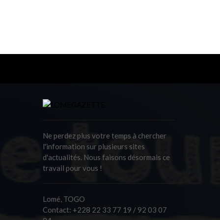
Ne perdez plus votre temps à chercher
l'information sur plusieurs sites
d'actualités. Nous faisons désormais ce
travail pour vous !
Lomé, TOGO
Contact:
+228 22 33 77 19 / 92 03 07