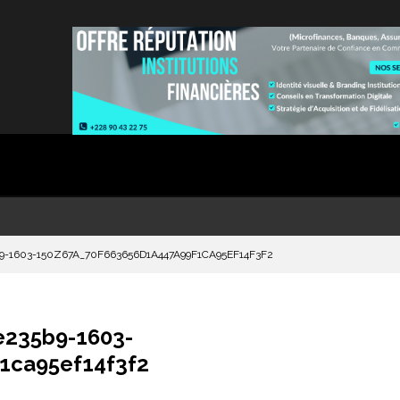
9-1603-150Z67A_70F663656D1A447A99F1CA95EF14F3F2
e235b9-1603-
1ca95ef14f3f2