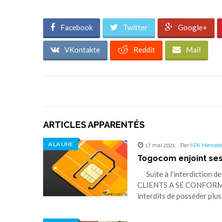
Facebook
Twitter
Google+
VKontakte
Reddit
Mail
ARTICLES APPARENTÉS
A LA UNE
17 mai 2021
,
Par
KPA Merced
Togocom enjoint ses
Suite à l’interdiction d
CLIENTS A SE CONFORM
interdits de posséder plu