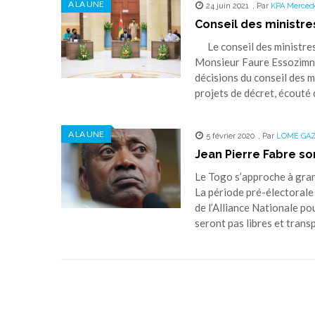
A LA UNE
24 juin 2021
,
Par
KPA Merced
Conseil des ministres
Le conseil des ministres 
Monsieur Faure Essozimna 
décisions du conseil des 
projets de décret, écouté 
A LA UNE
5 février 2020
,
Par
LOME GA
Jean Pierre Fabre sor
Le Togo s’approche à grand
La période pré-électorale
de l’Alliance Nationale p
seront pas libres et trans