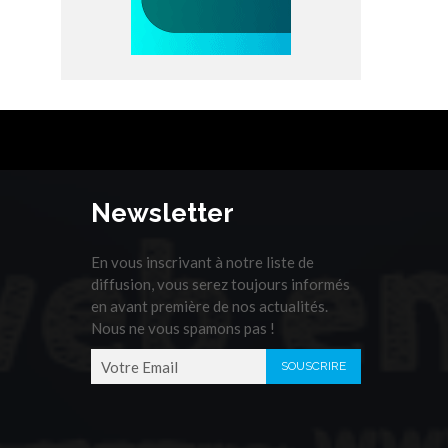
Newsletter
En vous inscrivant à notre liste de
diffusion, vous serez toujours informés
en avant première de nos actualités.
Nous ne vous spamons pas !