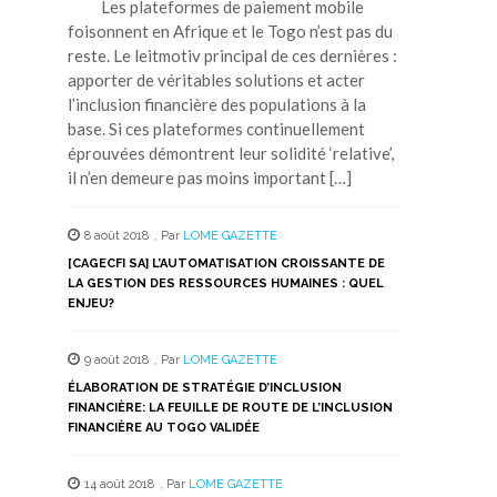
Les plateformes de paiement mobile
foisonnent en Afrique et le Togo n’est pas du
reste. Le leitmotiv principal de ces dernières :
apporter de véritables solutions et acter
l’inclusion financière des populations à la
base. Si ces plateformes continuellement
éprouvées démontrent leur solidité ‘relative’,
il n’en demeure pas moins important […]
8 août 2018
,
Par
LOME GAZETTE
[CAGECFI SA] L’AUTOMATISATION CROISSANTE DE
LA GESTION DES RESSOURCES HUMAINES : QUEL
ENJEU?
9 août 2018
,
Par
LOME GAZETTE
ÉLABORATION DE STRATÉGIE D’INCLUSION
FINANCIÈRE: LA FEUILLE DE ROUTE DE L’INCLUSION
FINANCIÈRE AU TOGO VALIDÉE
14 août 2018
,
Par
LOME GAZETTE