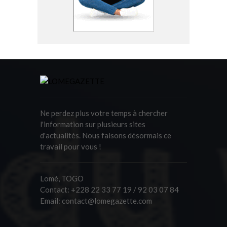
Ne perdez plus votre temps à chercher
l'information sur plusieurs sites
d'actualités. Nous faisons désormais ce
travail pour vous !
Lomé, TOGO
Contact:
+228 22 33 77 19 / 92 03 07 84
Email:
contact@lomegazette.com