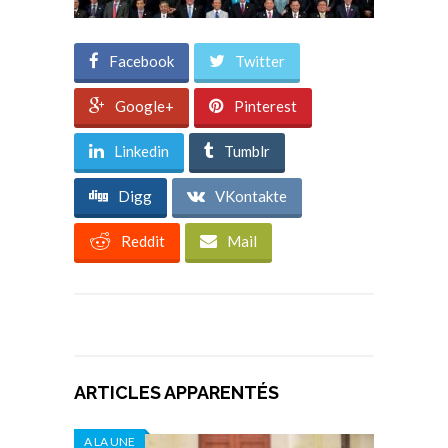
Facebook
Twitter
Google+
Pinterest
Linkedin
Tumblr
Digg
VKontakte
Reddit
Mail
ARTICLES APPARENTÉS
A LA UNE