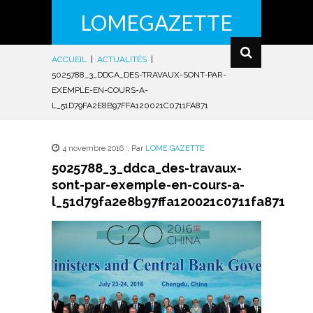
LOMEGAZETTE
ACCUEIL
|
ACTUALITÉS
|
5025788_3_DDCA_DES-TRAVAUX-SONT-PAR-
EXEMPLE-EN-COURS-A-
L_51D79FA2E8B97FFA120021C0711FA871
4 novembre 2016
,
Par
LOME GAZETTE
5025788_3_ddca_des-travaux-
sont-par-exemple-en-cours-a-
l_51d79fa2e8b97ffa120021c0711fa871