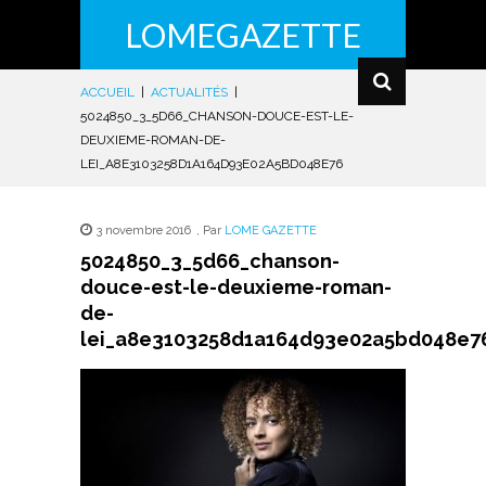
LOMEGAZETTE
ACCUEIL
|
ACTUALITÉS
|
5024850_3_5D66_CHANSON-DOUCE-EST-LE-
DEUXIEME-ROMAN-DE-
LEI_A8E3103258D1A164D93E02A5BD048E76
3 novembre 2016
,
Par
LOME GAZETTE
5024850_3_5d66_chanson-
douce-est-le-deuxieme-roman-
de-
lei_a8e3103258d1a164d93e02a5bd048e7