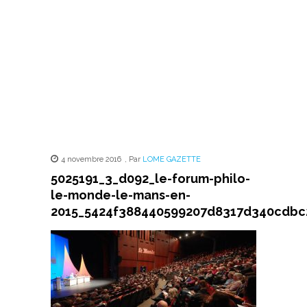
4 novembre 2016
,
Par
LOME GAZETTE
5025191_3_d092_le-forum-philo-
le-monde-le-mans-en-
2015_5424f388440599207d8317d340cdbc