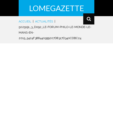
LOMEGAZETTE
ACCUEIL
|
ACTUALITÉS
|
5025191_3_D092_LE-FORUM-PHILO-LE-MONDE-LE-
MANS-EN-
2015_5424F388440599207D8317D340CDBC24