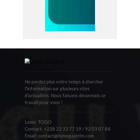
Ne perdez plus votre temps à chercher
l'information sur plusieurs sites
d'actualités. Nous faisons désormais ce
travail pour vous !
Lomé, TOGO
Contact:
+228 22 33 77 19 / 92 03 07 84
Email:
contact@lomegazette.com