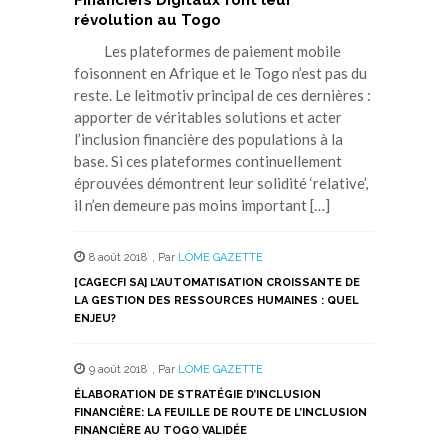
Financiers Digitaux font leur
révolution au Togo
Les plateformes de paiement mobile
foisonnent en Afrique et le Togo n’est pas du
reste. Le leitmotiv principal de ces dernières :
apporter de véritables solutions et acter
l’inclusion financière des populations à la
base. Si ces plateformes continuellement
éprouvées démontrent leur solidité ‘relative’,
il n’en demeure pas moins important […]
8 août 2018
,
Par
LOME GAZETTE
[CAGECFI SA] L’AUTOMATISATION CROISSANTE DE
LA GESTION DES RESSOURCES HUMAINES : QUEL
ENJEU?
9 août 2018
,
Par
LOME GAZETTE
ÉLABORATION DE STRATÉGIE D’INCLUSION
FINANCIÈRE: LA FEUILLE DE ROUTE DE L’INCLUSION
FINANCIÈRE AU TOGO VALIDÉE