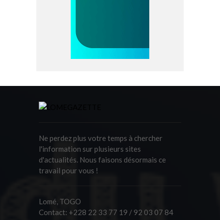
Ne perdez plus votre temps à chercher
l'information sur plusieurs sites
d'actualités. Nous faisons désormais ce
travail pour vous !
Lomé, TOGO
Contact:
+228 22 33 77 19 / 92 03 07 84