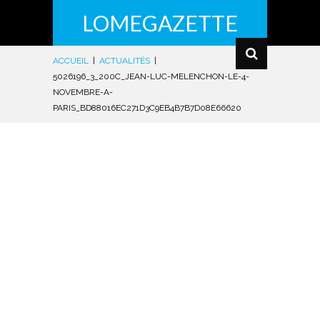
LOMEGAZETTE
ACCUEIL
|
ACTUALITÉS
|
5026196_3_200C_JEAN-LUC-MELENCHON-LE-4-
NOVEMBRE-A-
PARIS_BD88016EC271D3C9EB4B7B7D08E66620