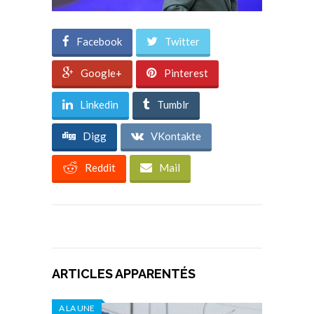
Facebook
Twitter
Google+
Pinterest
Linkedin
Tumblr
Digg
VKontakte
Reddit
Mail
ARTICLES APPARENTÉS
A LA UNE