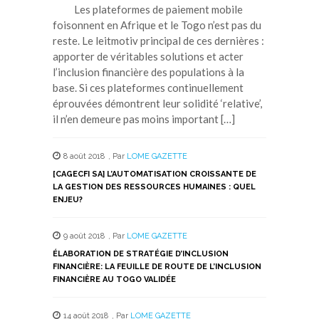
Les plateformes de paiement mobile
foisonnent en Afrique et le Togo n’est pas du
reste. Le leitmotiv principal de ces dernières :
apporter de véritables solutions et acter
l’inclusion financière des populations à la
base. Si ces plateformes continuellement
éprouvées démontrent leur solidité ‘relative’,
il n’en demeure pas moins important […]
8 août 2018
,
Par
LOME GAZETTE
[CAGECFI SA] L’AUTOMATISATION CROISSANTE DE
LA GESTION DES RESSOURCES HUMAINES : QUEL
ENJEU?
9 août 2018
,
Par
LOME GAZETTE
ÉLABORATION DE STRATÉGIE D’INCLUSION
FINANCIÈRE: LA FEUILLE DE ROUTE DE L’INCLUSION
FINANCIÈRE AU TOGO VALIDÉE
14 août 2018
,
Par
LOME GAZETTE