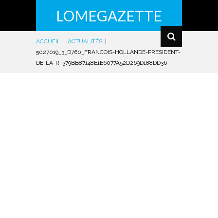
LOMEGAZETTE
ACCUEIL
|
ACTUALITÉS
|
5027019_3_D760_FRANCOIS-HOLLANDE-PRESIDENT-
DE-LA-R_379BB87148E1E6077A52D269D188DD36