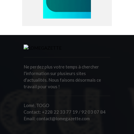
Ne perdez plus votre temps à chercher
l'information sur plusieurs sites
d'actualités. Nous faisons désormais ce
travail pour vous !
Lomé, TOGO
Contact:
+228 22 33 77 19 / 92 03 07 84
Email:
contact@lomegazette.com