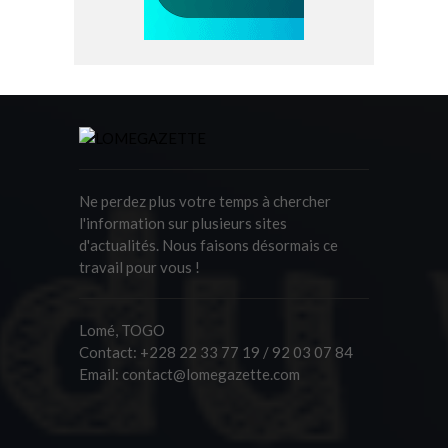
Ne perdez plus votre temps à chercher
l'information sur plusieurs sites
d'actualités. Nous faisons désormais ce
travail pour vous !
Lomé, TOGO
Contact:
+228 22 33 77 19 / 92 03 07 84
Email:
contact@lomegazette.com