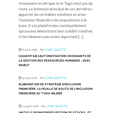
foisonnent en Afrique et le Togo n’est pas du
reste. Le leitmotiv principal de ces dernières :
apporter de véritables solutions et acter
l’inclusion financière des populations à la
base. Si ces plateformes continuellement
éprouvées démontrent leur solidité ‘relative’,
il n’en demeure pas moins important […]
8 août 2018
,
Par
LOME GAZETTE
[CAGECFI SA] L’AUTOMATISATION CROISSANTE DE
LA GESTION DES RESSOURCES HUMAINES : QUEL
ENJEU?
9 août 2018
,
Par
LOME GAZETTE
ÉLABORATION DE STRATÉGIE D’INCLUSION
FINANCIÈRE: LA FEUILLE DE ROUTE DE L’INCLUSION
FINANCIÈRE AU TOGO VALIDÉE
14 août 2018
,
Par
LOME GAZETTE
[ARTICLE SPONSORISÉ] GESTION DE STOCKS : ET