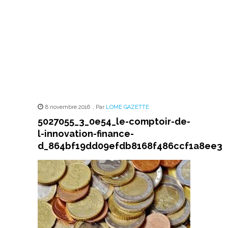
8 novembre 2016
,
Par
LOME GAZETTE
5027055_3_0e54_le-comptoir-de-
l-innovation-finance-
d_864bf19dd09efdb8168f486ccf1a8ee3