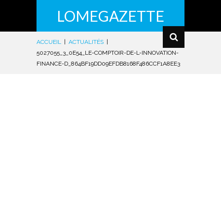
LOMEGAZETTE
ACCUEIL
|
ACTUALITÉS
|
5027055_3_0E54_LE-COMPTOIR-DE-L-INNOVATION-
FINANCE-D_864BF19DD09EFDB8168F486CCF1A8EE3