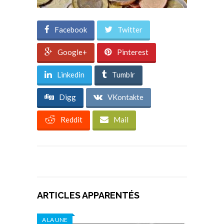
Facebook
Twitter
Google+
Pinterest
Linkedin
Tumblr
Digg
VKontakte
Reddit
Mail
ARTICLES APPARENTÉS
A LA UNE