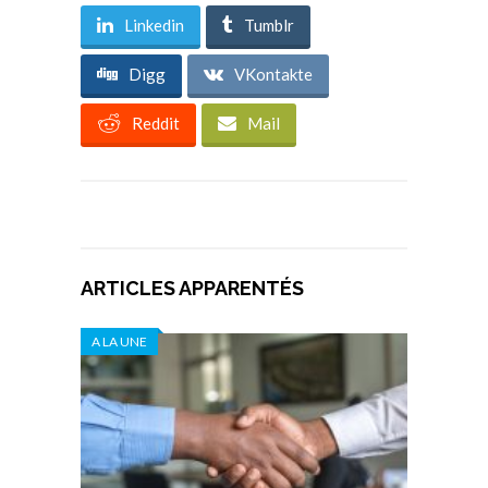
Linkedin
Tumblr
Digg
VKontakte
Reddit
Mail
ARTICLES APPARENTÉS
A LA UNE