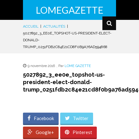
LOMEGAZETTE
ACCUEIL
|
ACTUALITÉS
|
5027892_3_EE0E_TOPSHOT-US-PRESIDENT-ELECT-
DONALD-
TRUMP_0251FDB2C84E21CD8F0B9A76AD594868
9 novembre 2016
,
Par
LOME GAZETTE
5027892_3_ee0e_topshot-us-
president-elect-donald-
trump_0251fdb2c84e21cd8f0b9a76ad594
Facebook
Twitter
Google+
Pinterest