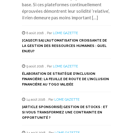
base. Si ces plateformes continuellement
éprouvées démontrent leur solidité ‘relative’,
il n’en demeure pas moins important […]
8 août 2018
,
Par
LOME GAZETTE
[CAGECFI SA] L’AUTOMATISATION CROISSANTE DE
LA GESTION DES RESSOURCES HUMAINES : QUEL
ENJEU?
9 août 2018
,
Par
LOME GAZETTE
ÉLABORATION DE STRATÉGIE D’INCLUSION
FINANCIÈRE: LA FEUILLE DE ROUTE DE L’INCLUSION
FINANCIÈRE AU TOGO VALIDÉE
14 août 2018
,
Par
LOME GAZETTE
[ARTICLE SPONSORISÉ] GESTION DE STOCKS : ET
SI VOUS TRANSFORMIEZ UNE CONTRAINTE EN
OPPORTUNITÉ ?
24 août 2018
,
Par
LOME GAZETTE