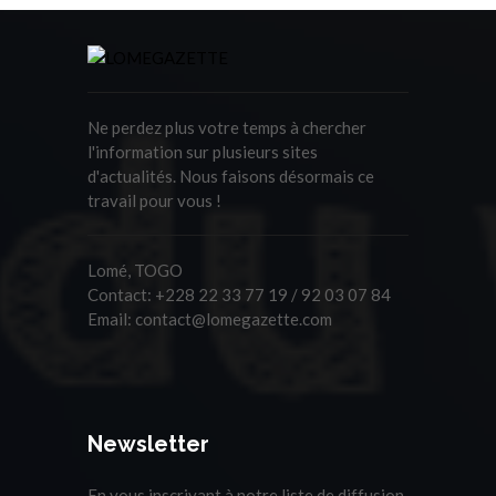
Ne perdez plus votre temps à chercher
l'information sur plusieurs sites
d'actualités. Nous faisons désormais ce
travail pour vous !
Lomé, TOGO
Contact:
+228 22 33 77 19 / 92 03 07 84
Email:
contact@lomegazette.com
Newsletter
En vous inscrivant à notre liste de diffusion,