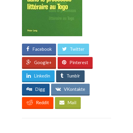
Facebook
Twitter
Google+
Pinterest
Linkedin
Tumblr
Digg
VKontakte
Reddit
Mail