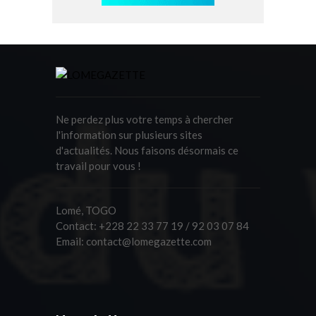
Ne perdez plus votre temps à chercher
l'information sur plusieurs sites
d'actualités. Nous faisons désormais ce
travail pour vous !
Lomé, TOGO
Contact:
+228 22 33 77 19 / 92 03 07 84
Email:
contact@lomegazette.com