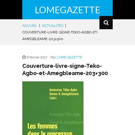
LOMEGAZETTE
ACCUEIL
|
ACTUALITÉS
|
COUVERTURE-LIVRE-SIGNE-TEKO-AGBO-ET-
AMEGBLEAME-203×300
6 février 2017
,
Par
LOME GAZETTE
Couverture-livre-signe-Teko-
Agbo-et-Amegbleame-203×300