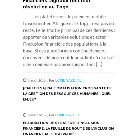
Financiers Digitaux font leur
révolution au Togo
Les plateformes de paiement mobile
foisonnent en Afrique et le Togo n’est pas du
reste. Le leitmotiv principal de ces dernières :
apporter de véritables solutions et acter
l’inclusion financière des populations à la
base. Si ces plateformes continuellement
éprouvées démontrent leur solidité ‘relative’,
il n’en demeure pas moins important […]
8 août 2018
,
Par
LOME GAZETTE
[CAGECFI SA] L’AUTOMATISATION CROISSANTE DE
LA GESTION DES RESSOURCES HUMAINES : QUEL
ENJEU?
9 août 2018
,
Par
LOME GAZETTE
ÉLABORATION DE STRATÉGIE D’INCLUSION
FINANCIÈRE: LA FEUILLE DE ROUTE DE L’INCLUSION
FINANCIÈRE AU TOGO VALIDÉE