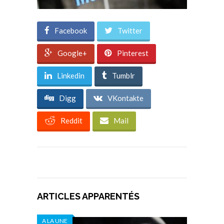
Facebook
Twitter
Google+
Pinterest
Linkedin
Tumblr
Digg
VKontakte
Reddit
Mail
ARTICLES APPARENTÉS
A LA UNE