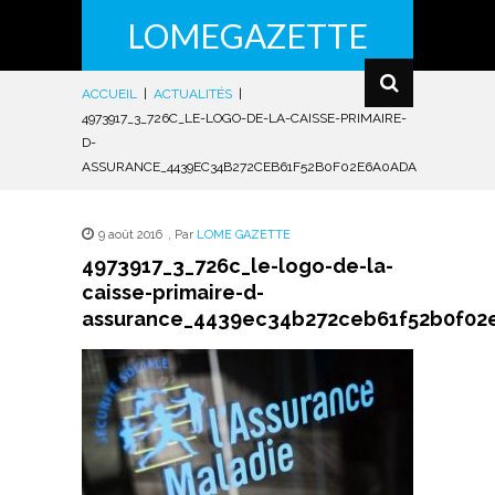
LOMEGAZETTE
ACCUEIL
|
ACTUALITÉS
|
4973917_3_726C_LE-LOGO-DE-LA-CAISSE-PRIMAIRE-
D-
ASSURANCE_4439EC34B272CEB61F52B0F02E6A0ADA
9 août 2016
,
Par
LOME GAZETTE
4973917_3_726c_le-logo-de-la-
caisse-primaire-d-
assurance_4439ec34b272ceb61f52b0f02