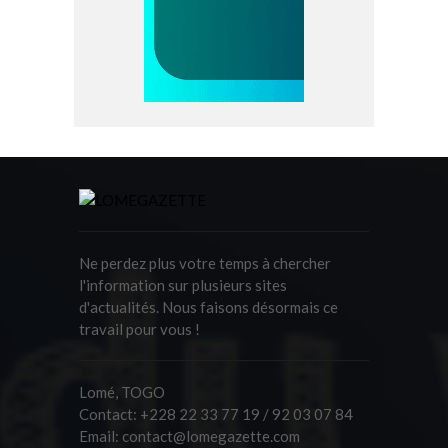
Ne perdez plus votre temps à chercher
l'information sur plusieurs sites
d'actualités. Nous faisons désormais ce
travail pour vous !
Lomé, TOGO
Contact:
+228 22 33 77 19 / 92 03 07 84
Email:
contact@lomegazette.com