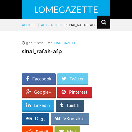
LOMEGAZETTE
ACCUEIL
|
ACTUALITÉS
|
SINAI_RAFAH-AFP
9 août 2016
,
Par
LOME GAZETTE
sinai_rafah-afp
Facebook
Twitter
Google+
Pinterest
Linkedin
Tumblr
Digg
VKontakte
Reddit
Mail