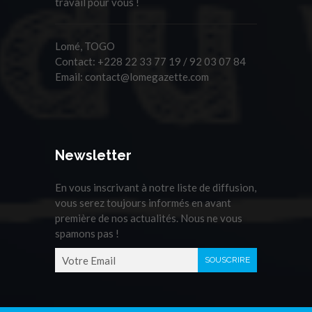
travail pour vous !
Lomé, TOGO
Contact:
+228 22 33 77 19 / 92 03 07 84
Email:
contact@lomegazette.com
Newsletter
En vous inscrivant à notre liste de diffusion,
vous serez toujours informés en avant
première de nos actualités. Nous ne vous
spamons pas !