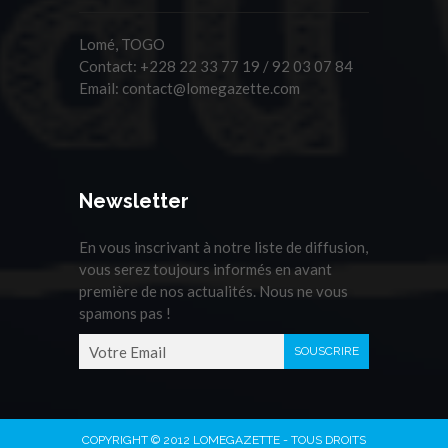
Lomé, TOGO
Contact:
+228 22 33 77 19 / 92 03 07 84
Email:
contact@lomegazette.com
Newsletter
En vous inscrivant à notre liste de diffusion,
vous serez toujours informés en avant
première de nos actualités. Nous ne vous
spamons pas !
COPYRIGHT © 2012 LOMEGAZETTE - TOUS DROITS