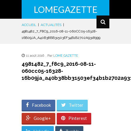
LOMEGAZETTE
ACCUEIL
|
ACTUALITÉS
|
4981482_7_F8C9_2016-08-11-060CC05-16328-
16B09JA_A40B38BB31503EF34B1B2702A9318999
11 août 2016
,
Par
LOME GAZETTE
4981482_7_f8c9_2016-08-11-
060cc05-16328-
16b09ja_a40b38bb31503ef34b1b2702a93
Facebook
Twitter
Google+
Pinterest