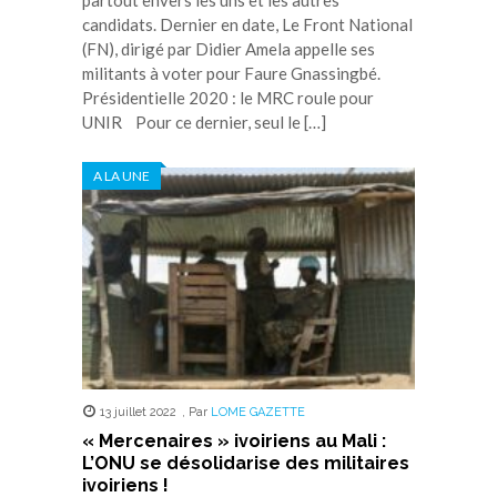
partout envers les uns et les autres
candidats. Dernier en date, Le Front National
(FN), dirigé par Didier Amela appelle ses
militants à voter pour Faure Gnassingbé.
Présidentielle 2020 : le MRC roule pour
UNIR Pour ce dernier, seul le […]
A LA UNE
13 juillet 2022
,
Par
LOME GAZETTE
« Mercenaires » ivoiriens au Mali :
L’ONU se désolidarise des militaires
ivoiriens !