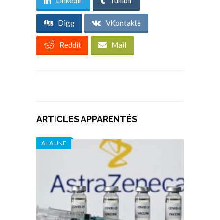
Linkedin
Tumblr
Digg
VKontakte
Reddit
Mail
ARTICLES APPARENTÉS
A LA UNE