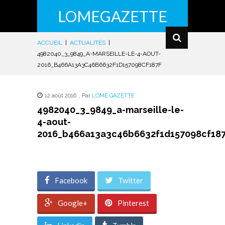
LOMEGAZETTE
ACCUEIL
|
ACTUALITÉS
|
4982040_3_9849_A-MARSEILLE-LE-4-AOUT-
2016_B466A13A3C46B6632F1D157098CF187F
12 août 2016
,
Par
LOME GAZETTE
4982040_3_9849_a-marseille-le-
4-aout-
2016_b466a13a3c46b6632f1d157098cf187
Facebook
Twitter
Google+
Pinterest