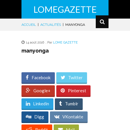
LOMEGAZETTE
ACCUEIL
|
ACTUALITÉS
|
MANYONGA
14 août 2016
,
Par
LOME GAZETTE
manyonga
Facebook
Twitter
Google+
Pinterest
Linkedin
Tumblr
Digg
VKontakte
Reddit
Mail