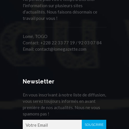
l'information sur plusieurs sites
d'actualités. Nous faisons désormais ce
travail pour vous !
Lomé, TOGO
Contact:
+228 22 33 77 19 / 92 03 07 84
Email:
contact@lomegazette.com
Newsletter
En vous inscrivant à notre liste de diffusion,
vous serez toujours informés en avant
première de nos actualités. Nous ne vous
spamons pas !