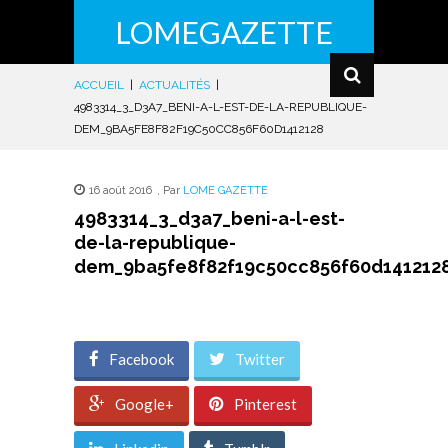
LOMEGAZETTE
ACCUEIL
|
ACTUALITÉS
|
4983314_3_D3A7_BENI-A-L-EST-DE-LA-REPUBLIQUE-
DEM_9BA5FE8F82F19C50CC856F60D1412128
16 août 2016
,
Par
LOME GAZETTE
4983314_3_d3a7_beni-a-l-est-
de-la-republique-
dem_9ba5fe8f82f19c50cc856f60d141212
Facebook
Twitter
Google+
Pinterest