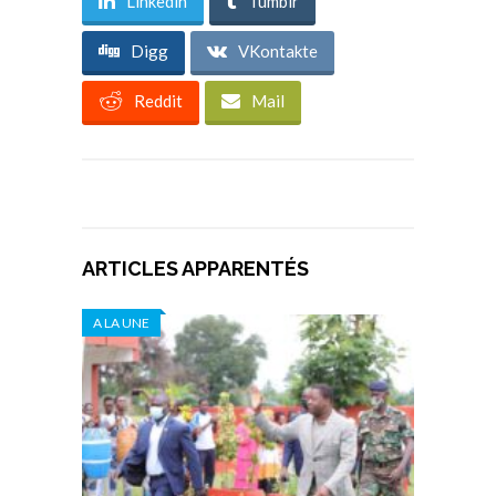
Linkedin
Tumblr
Digg
VKontakte
Reddit
Mail
ARTICLES APPARENTÉS
A LA UNE