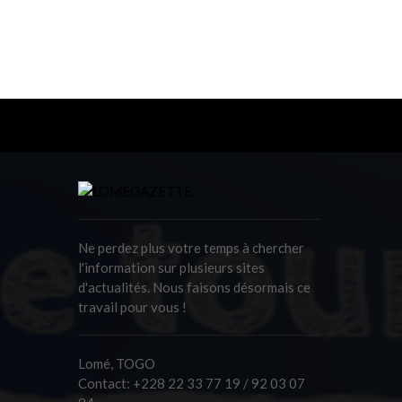
Ne perdez plus votre temps à chercher
l'information sur plusieurs sites
d'actualités. Nous faisons désormais ce
travail pour vous !
Lomé, TOGO
Contact:
+228 22 33 77 19 / 92 03 07