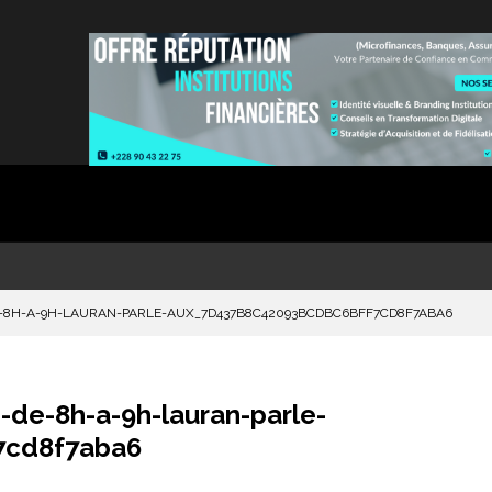
E-8H-A-9H-LAURAN-PARLE-AUX_7D437B8C42093BCDBC6BFF7CD8F7ABA6
de-8h-a-9h-lauran-parle-
7cd8f7aba6