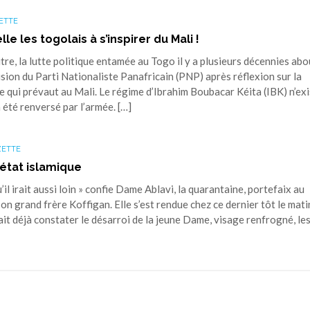
ETTE
e les togolais à s’inspirer du Mali !
re, la lutte politique entamée au Togo il y a plusieurs décennies abo
lusion du Parti Nationaliste Panafricain (PNP) après réflexion sur la
le qui prévaut au Mali. Le régime d’Ibrahim Boubacar Kéita (IBK) n’ex
 été renversé par l’armée. […]
ZETTE
’état islamique
’il irait aussi loin » confie Dame Ablavi, la quarantaine, portefaix au
n grand frère Koffigan. Elle s’est rendue chez ce dernier tôt le mati
it déjà constater le désarroi de la jeune Dame, visage renfrogné, le