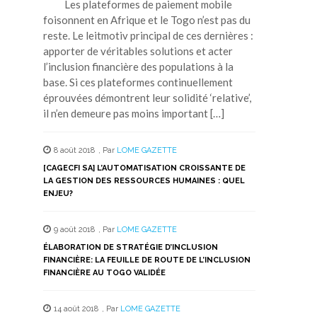
Les plateformes de paiement mobile
foisonnent en Afrique et le Togo n’est pas du
reste. Le leitmotiv principal de ces dernières :
apporter de véritables solutions et acter
l’inclusion financière des populations à la
base. Si ces plateformes continuellement
éprouvées démontrent leur solidité ‘relative’,
il n’en demeure pas moins important […]
8 août 2018
,
Par
LOME GAZETTE
[CAGECFI SA] L’AUTOMATISATION CROISSANTE DE
LA GESTION DES RESSOURCES HUMAINES : QUEL
ENJEU?
9 août 2018
,
Par
LOME GAZETTE
ÉLABORATION DE STRATÉGIE D’INCLUSION
FINANCIÈRE: LA FEUILLE DE ROUTE DE L’INCLUSION
FINANCIÈRE AU TOGO VALIDÉE
14 août 2018
,
Par
LOME GAZETTE