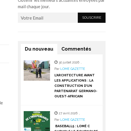
Obtenir les meilleurs actualités envoyées par
mail chaque jour.
Du nouveau
Commentés
30 juillet 2026
,
Par
LOME GAZETTE
L’ARCHITECTURE AVANT
LES APPLICATIONS : LA
CONSTRUCTION D’UN
PARTENARIAT GERMANO-
OUEST-AFRICAIN
de
27 avril 2026
,
Par
LOME GAZETTE
BASEBALL5 : LOMÉ C