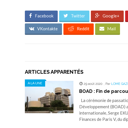
Facebook
Twitter
Google+
VKontakte
Reddit
Mail
ARTICLES APPARENTÉS
A LA UNE
29 août 2020
,
Par
LOME GAZ
BOAD : Fin de parco
La cérémonie de passation
Développement (BOAD) a eu
internationale, Serge EK
Finances de Paris V, du dip