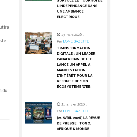
SURVOLE LE TOURNOI DE
L’INDÉPENDANCE DANS
UNE AMBIANCE
ÉLECTRIQUE
utira
13 mars 2026
,
iste
Par
LOME GAZETTE
TRANSFORMATION
DIGITALE : UN LEADER
PANAFRICAIN DE L’IT
LANCE UN APPEL À
MANIFESTATION
D’INTÉRÊT POUR LA
REFONTE DE SON
ÉCOSYSTÈME WEB
n du
s
21 janvier 2026
,
Par
LOME GAZETTE
[21 AVRIL 2026] LA REVUE
DE PRESSE : TOGO,
AFRIQUE & MONDE