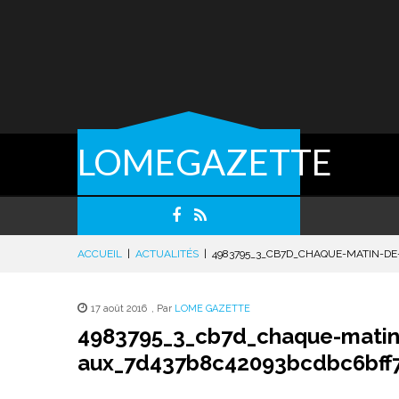
LOMEGAZETTE
ACCUEIL
|
ACTUALITÉS
|
4983795_3_CB7D_CHAQUE-MATIN-D
17 août 2016
,
Par
LOME GAZETTE
4983795_3_cb7d_chaque-matin-
aux_7d437b8c42093bcdbc6bff