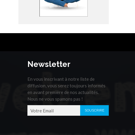
Newsletter
En vous inscrivant à notre liste de
diffusion, vous serez toujours informés
en avant première de nos actualités.
Nous ne vous spamons pas !