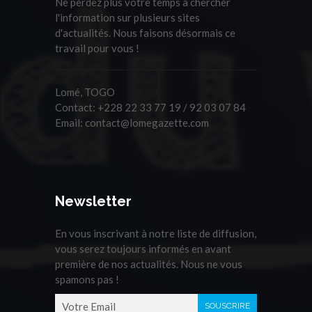
Ne perdez plus votre temps à chercher
l'information sur plusieurs sites
d'actualités. Nous faisons désormais ce
travail pour vous !
Lomé, TOGO
Contact:
+228 22 33 77 19 / 92 03 07 84
Email:
contact@lomegazette.com
Newsletter
En vous inscrivant à notre liste de diffusion,
vous serez toujours informés en avant
première de nos actualités. Nous ne vous
spamons pas !