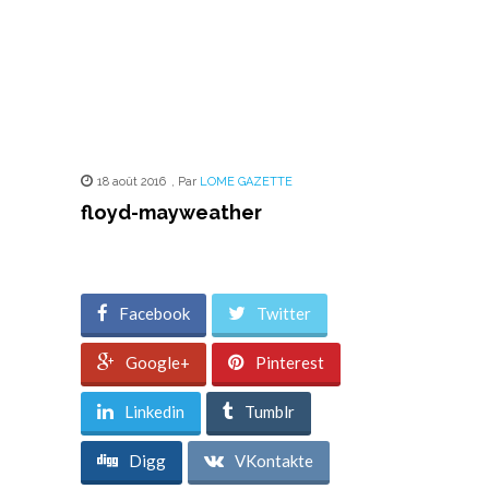
18 août 2016
,
Par
LOME GAZETTE
floyd-mayweather
Facebook
Twitter
Google+
Pinterest
Linkedin
Tumblr
Digg
VKontakte