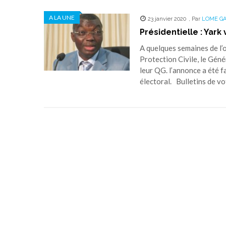
A LA UNE
23 janvier 2020
,
Par
LOME G
Présidentielle : Yark
A quelques semaines de l’o
Protection Civile, le Gén
leur QG. l’annonce a été f
électoral. Bulletins de vot