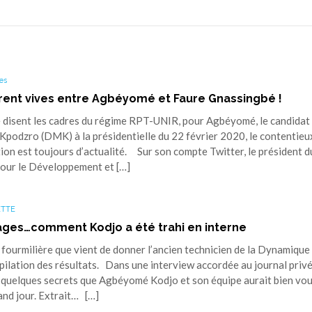
es
ent vives entre Agbéyomé et Faure Gnassingbé !
isent les cadres du régime RPT-UNIR, pour Agbéyomé, le candidat 
odzro (DMK) à la présidentielle du 22 février 2020, le contentieu
tion est toujours d’actualité. Sur son compte Twitter, le président d
our le Développement et […]
ETTE
ges…comment Kodjo a été trahi en interne
a fourmilière que vient de donner l’ancien technicien de la Dynamiqu
ilation des résultats. Dans une interview accordée au journal privé
 quelques secrets que Agbéyomé Kodjo et son équipe aurait bien vou
and jour. Extrait… […]