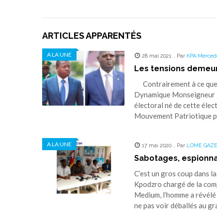
ARTICLES APPARENTÉS
A LA UNE
28 mai 2021
,
Par
KPA Merced
Les tensions demeur
Contrairement à ce que d
Dynamique Monseigneur Kp
électoral né de cette élec
Mouvement Patriotique p
A LA UNE
17 mai 2020
,
Par
LOME GAZ
Sabotages, espionna
C’est un gros coup dans l
Kpodzro chargé de la comp
Medium, l’homme a révélé
ne pas voir déballés au gr