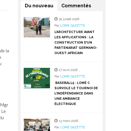
Du nouveau
Commentés
30 juillet 2026
,
Par
LOME GAZETTE
L’ARCHITECTURE AVANT
LES APPLICATIONS : LA
CONSTRUCTION D’UN
PARTENARIAT GERMANO-
de la
OUEST-AFRICAIN
x
u
27 avril 2026
,
Par
LOME GAZETTE
BASEBALL5 : LOMÉ C
SURVOLE LE TOURNOI DE
L’INDÉPENDANCE DANS
UNE AMBIANCE
e Mgr
ÉLECTRIQUE
 Le
lu
13 mars 2026
,
Par
LOME GAZETTE