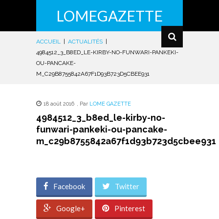
LOMEGAZETTE
ACCUEIL
|
ACTUALITÉS
|
4984512_3_B8ED_LE-KIRBY-NO-FUNWARI-PANKEKI-
OU-PANCAKE-
M_C29B8755842A67F1D93B723D5CBEE931
18 août 2016
,
Par
LOME GAZETTE
4984512_3_b8ed_le-kirby-no-
funwari-pankeki-ou-pancake-
m_c29b8755842a67f1d93b723d5cbee931
Facebook
Twitter
Google+
Pinterest