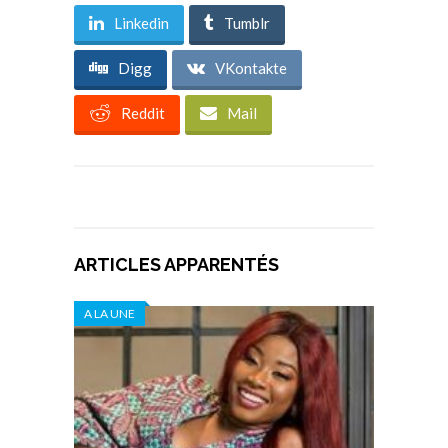
Linkedin
Tumblr
Digg
VKontakte
Reddit
Mail
ARTICLES APPARENTÉS
A LA UNE