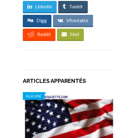
Linkedin
Tumblr
Digg
VKontakte
Reddit
Mail
ARTICLES APPARENTÉS
A LA UNE