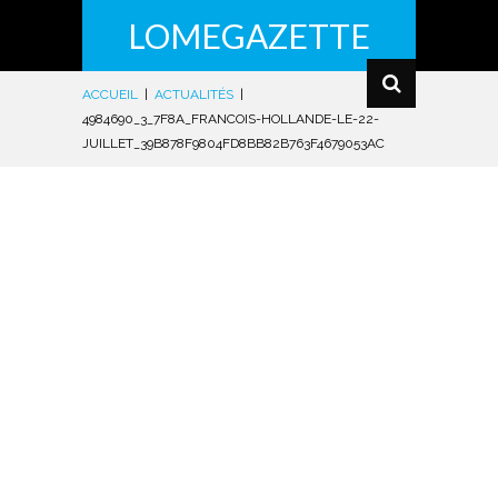
LOMEGAZETTE
ACCUEIL
|
ACTUALITÉS
|
4984690_3_7F8A_FRANCOIS-HOLLANDE-LE-22-
JUILLET_39B878F9804FD8BB82B763F4679053AC