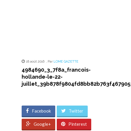
18 août 2016
,
Par
LOME GAZETTE
4984690_3_7f8a_francois-
hollande-le-22-
juillet_39b878f9804fd8bb82b763f46790
Facebook
Twitter
Google+
Pinterest