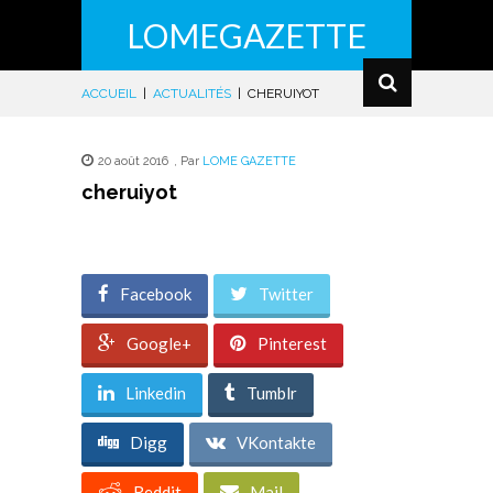
LOMEGAZETTE
ACCUEIL
|
ACTUALITÉS
|
CHERUIYOT
20 août 2016
,
Par
LOME GAZETTE
cheruiyot
Facebook
Twitter
Google+
Pinterest
Linkedin
Tumblr
Digg
VKontakte
Reddit
Mail