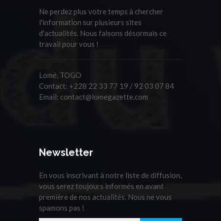
Ne perdez plus votre temps à chercher
l'information sur plusieurs sites
d'actualités. Nous faisons désormais ce
travail pour vous !
Lomé, TOGO
Contact:
+228 22 33 77 19 / 92 03 07 84
Email:
contact@lomegazette.com
Newsletter
En vous inscrivant à notre liste de diffusion,
vous serez toujours informés en avant
première de nos actualités. Nous ne vous
spamons pas !