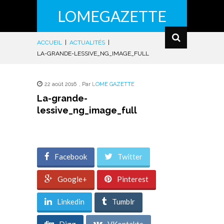
LOMEGAZETTE
ACCUEIL
|
ACTUALITÉS
|
LA-GRANDE-LESSIVE_NG_IMAGE_FULL
22 août 2016
,
Par
LOME GAZETTE
La-grande-
lessive_ng_image_full
Facebook
Twitter
Google+
Pinterest
Linkedin
Tumblr