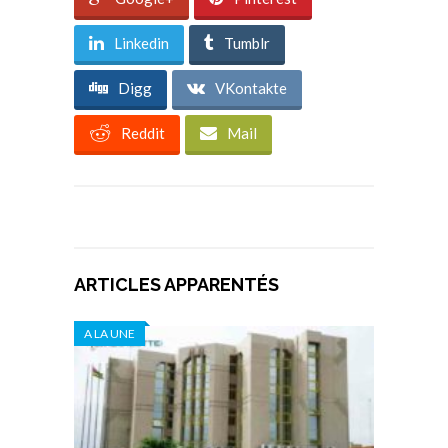
Linkedin
Tumblr
Digg
VKontakte
Reddit
Mail
ARTICLES APPARENTÉS
A LA UNE