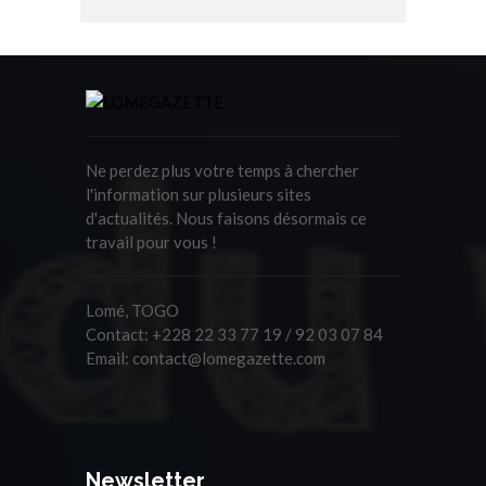
Ne perdez plus votre temps à chercher
l'information sur plusieurs sites
d'actualités. Nous faisons désormais ce
travail pour vous !
Lomé, TOGO
Contact:
+228 22 33 77 19 / 92 03 07 84
Email:
contact@lomegazette.com
Newsletter