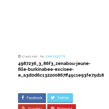
27 août 2016
,
Par
LOME GAZETTE
4987236_3_86f3_zenabou-jeune-
fille-burkinabee-excisee-
e_a3d0d6c132200867ff45c1e93fe75d18
Facebook
Twitter
Google+
Pinterest