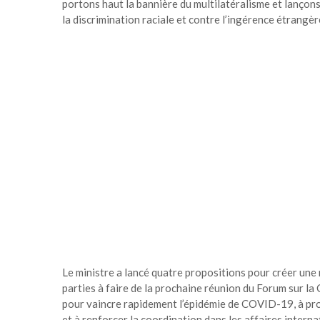
portons haut la bannière du multilatéralisme et lançons 
la discrimination raciale et contre l’ingérence étrangère
Le ministre a lancé quatre propositions pour créer une 
parties à faire de la prochaine réunion du Forum sur l
pour vaincre rapidement l’épidémie de COVID-19, à pr
et à renforcer la coordination dans les affaires interna