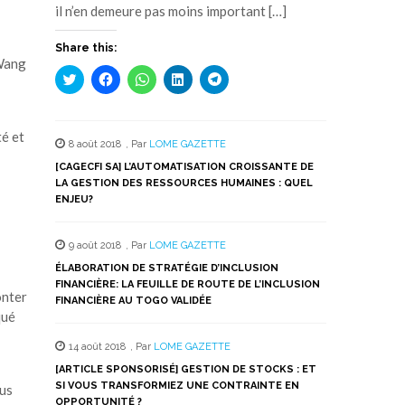
il n’en demeure pas moins important […]
Share this:
 Wang
Cliquez
Cliquez
Cliquez
Cliquez
Cliquez
pour
pour
pour
pour
pour
partager
partager
partager
partager
partager
sur
sur
sur
sur
sur
Twitter(ouvre
Facebook(ouvre
WhatsApp(ouvre
LinkedIn(ouvre
Telegram(ouvre
dans
dans
dans
dans
dans
té et
8 août 2018
,
Par
LOME GAZETTE
une
une
une
une
une
nouvelle
nouvelle
nouvelle
nouvelle
nouvelle
[CAGECFI SA] L’AUTOMATISATION CROISSANTE DE
fenêtre)
fenêtre)
fenêtre)
fenêtre)
fenêtre)
LA GESTION DES RESSOURCES HUMAINES : QUEL
ENJEU?
9 août 2018
,
Par
LOME GAZETTE
ÉLABORATION DE STRATÉGIE D’INCLUSION
FINANCIÈRE: LA FEUILLE DE ROUTE DE L’INCLUSION
onter
FINANCIÈRE AU TOGO VALIDÉE
qué
14 août 2018
,
Par
LOME GAZETTE
[ARTICLE SPONSORISÉ] GESTION DE STOCKS : ET
SI VOUS TRANSFORMIEZ UNE CONTRAINTE EN
ous
OPPORTUNITÉ ?