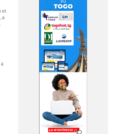
e et
, à
.
 à