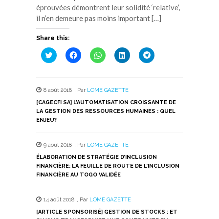
éprouvées démontrent leur solidité ‘relative’,
il n’en demeure pas moins important […]
Share this:
Cliquez
Cliquez
Cliquez
Cliquez
Cliquez
pour
pour
pour
pour
pour
partager
partager
partager
partager
partager
sur
sur
sur
sur
sur
Twitter(ouvre
Facebook(ouvre
WhatsApp(ouvre
LinkedIn(ouvre
Telegram(ouvre
dans
dans
dans
dans
dans
8 août 2018
,
Par
LOME GAZETTE
une
une
une
une
une
nouvelle
nouvelle
nouvelle
nouvelle
nouvelle
[CAGECFI SA] L’AUTOMATISATION CROISSANTE DE
fenêtre)
fenêtre)
fenêtre)
fenêtre)
fenêtre)
LA GESTION DES RESSOURCES HUMAINES : QUEL
ENJEU?
9 août 2018
,
Par
LOME GAZETTE
ÉLABORATION DE STRATÉGIE D’INCLUSION
FINANCIÈRE: LA FEUILLE DE ROUTE DE L’INCLUSION
FINANCIÈRE AU TOGO VALIDÉE
14 août 2018
,
Par
LOME GAZETTE
[ARTICLE SPONSORISÉ] GESTION DE STOCKS : ET