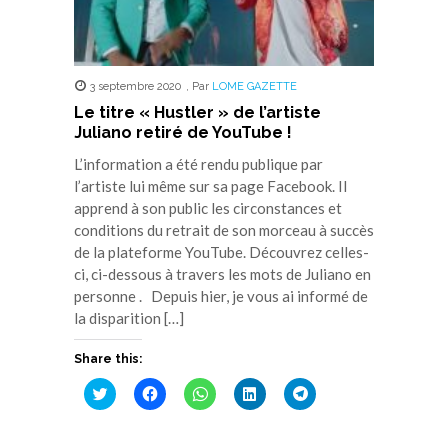
3 septembre 2020
,
Par
LOME GAZETTE
Le titre « Hustler » de l’artiste
Juliano retiré de YouTube !
L’information a été rendu publique par
l’artiste lui même sur sa page Facebook. Il
apprend à son public les circonstances et
conditions du retrait de son morceau à succès
de la plateforme YouTube. Découvrez celles-
ci, ci-dessous à travers les mots de Juliano en
personne . Depuis hier, je vous ai informé de
la disparition […]
Share this:
Cliquez
Cliquez
Cliquez
Cliquez
Cliquez
pour
pour
pour
pour
pour
partager
partager
partager
partager
partager
sur
sur
sur
sur
sur
Twitter(ouvre
Facebook(ouvre
WhatsApp(ouvre
LinkedIn(ouvre
Telegram(ouvre