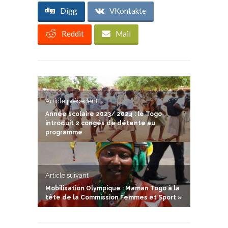
Digg
VKontakte
Reddit
Mail
Article précedent
Année scolaire 2023/ 2024 : le Togo
introduit 2 congés de détente au
programme
Article suivant
Mobilisation Olympique : Maman Togo à la
tête de la Commission Femmes et Sport »