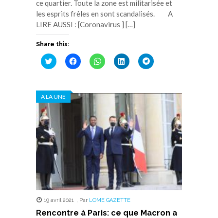
ce quartier. Toute la zone est militarisée et
les esprits frêles en sont scandalisés. A
LIRE AUSSI : [Coronavirus ] […]
Share this:
Cliquez
Cliquez
Cliquez
Cliquez
Cliquez
pour
pour
pour
pour
pour
partager
partager
partager
partager
partager
sur
sur
sur
sur
sur
Twitter(ouvre
Facebook(ouvre
WhatsApp(ouvre
LinkedIn(ouvre
Telegram(ouvre
dans
dans
dans
dans
dans
A LA UNE
une
une
une
une
une
nouvelle
nouvelle
nouvelle
nouvelle
nouvelle
fenêtre)
fenêtre)
fenêtre)
fenêtre)
fenêtre)
19 avril 2021
,
Par
LOME GAZETTE
Rencontre à Paris: ce que Macron a