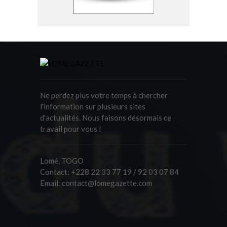
Ne perdez plus votre temps à chercher
l'information sur plusieurs sites
d'actualités. Nous faisons désormais ce
travail pour vous !
Lomé, TOGO
Contact:
+228 22 33 77 19 / 92 03 07 84
Email:
contact@lomegazette.com