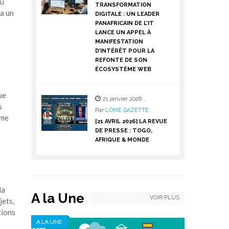
du
TRANSFORMATION
ra un
DIGITALE : UN LEADER
PANAFRICAIN DE L’IT
LANCE UN APPEL À
MANIFESTATION
D’INTÉRÊT POUR LA
REFONTE DE SON
ÉCOSYSTÈME WEB
ue
21 janvier 2026
,
s
Par
LOME GAZETTE
sme
[21 AVRIL 2026] LA REVUE
DE PRESSE : TOGO,
AFRIQUE & MONDE
la
A la Une
VOIR PLUS
jets,
tions
A LA UNE