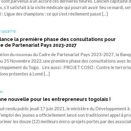
nt parvenus à un accord ces dernières heures. L’ancien capitaine 
 s’il satisfait à la visite médicale qui pourrait avoir lieu ce mardi, se
: Ligue des champions : ce qui s’est réellement passé […]
 GAZETTE
lance la première phase des consultations pour
re de Partenariat Pays 2023-2027
ration du nouveau du Cadre de Partenariat Pays 2023-2027, la Banq
au 25 Novembre 2022, une première phase des consultations avec le
veloppement du Togo. Lire aussi : PROJET COSO : Contre le terrori
tions présentes à Lomé […]
es
e nouvelle pour les entrepreneurs togolais !
rendu public jeudi 17 juin 2021, le ministère du Développement à 
l’emploi des jeunes a officiellement lancé son traditionnel appel à pro
 primer les douze (12) meilleurs micro-projets portés par des associa