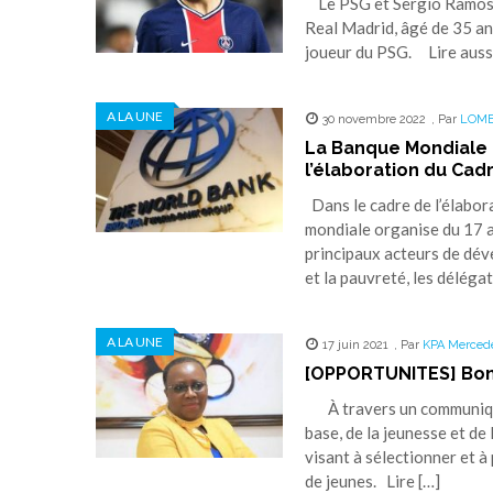
Le PSG et Sergio Ramos so
Real Madrid, âgé de 35 ans,
joueur du PSG. Lire aussi 
A LA UNE
30 novembre 2022
,
Par
LOME
La Banque Mondiale 
l’élaboration du Cad
Dans le cadre de l’élabo
mondiale organise du 17 
principaux acteurs de dé
et la pauvreté, les déléga
A LA UNE
17 juin 2021
,
Par
KPA Merced
[OPPORTUNITES] Bonn
À travers un communiqué 
base, de la jeunesse et de 
visant à sélectionner et à
de jeunes. Lire […]