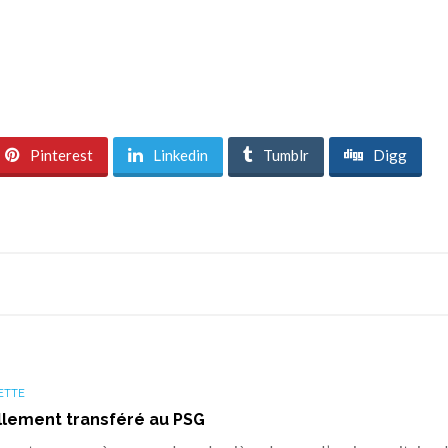
Pinterest
Linkedin
Tumblr
Digg
ETTE
llement transféré au PSG