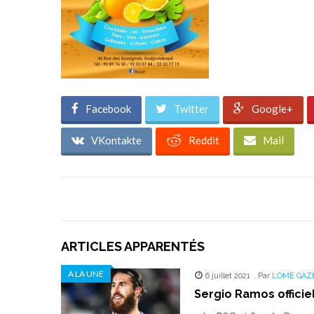
Facebook
Twitter
Google+
VKontakte
Reddit
Mail
ARTICLES APPARENTÉS
A LA UNE
6 juillet 2021
,
Par
LOME GAZ
Sergio Ramos officie