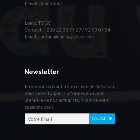
travail pour vous !
Lomé, TOGO
Contact:
+228 22 33 77 19 / 92 03 07 84
Email:
contact@lomegazette.com
Newsletter
En vous inscrivant à notre liste de diffusion,
vous serez toujours informés en avant
première de nos actualités. Nous ne vous
spamons pas !