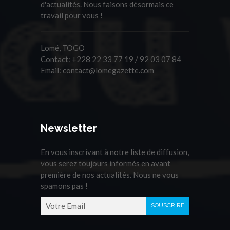
d'actualités. Nous faisons désormais ce
travail pour vous !
Lomé, TOGO
Contact:
+228 22 33 77 19 / 92 03 07 84
Email:
contact@lomegazette.com
Newsletter
En vous inscrivant à notre liste de diffusion,
vous serez toujours informés en avant
première de nos actualités. Nous ne vous
spamons pas !