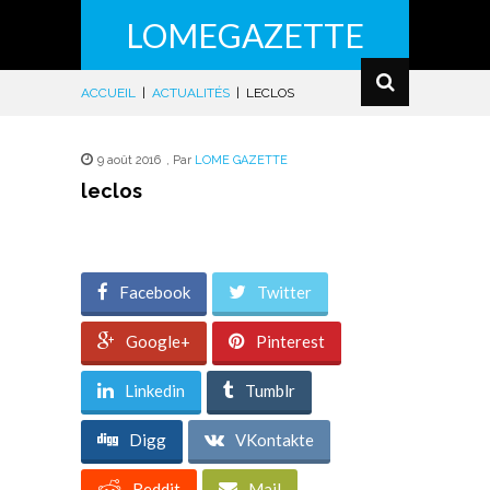
LOMEGAZETTE
ACCUEIL
|
ACTUALITÉS
|
LECLOS
9 août 2016
,
Par
LOME GAZETTE
leclos
Facebook
Twitter
Google+
Pinterest
Linkedin
Tumblr
Digg
VKontakte
Reddit
Mail