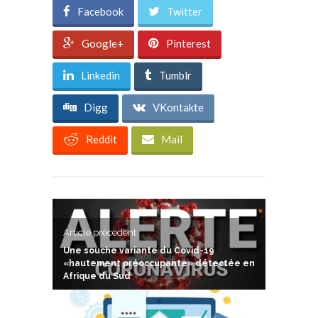
Facebook
Twitter
Google+
Pinterest
Linkedin
Tumblr
Digg
VKontakte
Reddit
Mail
Article précedent
Une souche variante du Covid-19
«hautement préoccupante» détectée en
Afrique du Sud