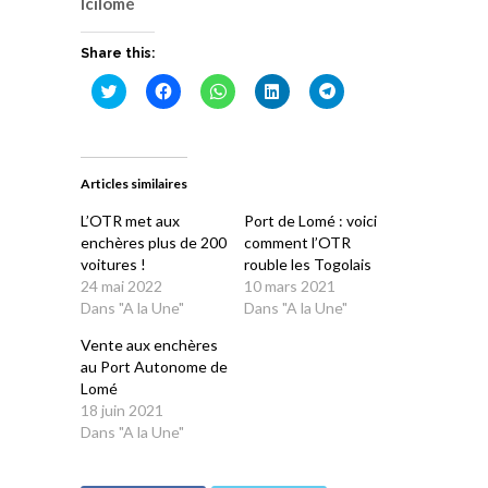
Icilomé
Share this:
Cliquez
Cliquez
Cliquez
Cliquez
Cliquez
pour
pour
pour
pour
pour
partager
partager
partager
partager
partager
sur
sur
sur
sur
sur
Twitter(ouvre
Facebook(ouvre
WhatsApp(ouvre
LinkedIn(ouvre
Telegram(ouvre
dans
dans
dans
dans
dans
une
une
une
une
une
Articles similaires
nouvelle
nouvelle
nouvelle
nouvelle
nouvelle
fenêtre)
fenêtre)
fenêtre)
fenêtre)
fenêtre)
L’OTR met aux
Port de Lomé : voici
enchères plus de 200
comment l’OTR
voitures !
rouble les Togolais
24 mai 2022
10 mars 2021
Dans "A la Une"
Dans "A la Une"
Vente aux enchères
au Port Autonome de
Lomé
18 juin 2021
Dans "A la Une"