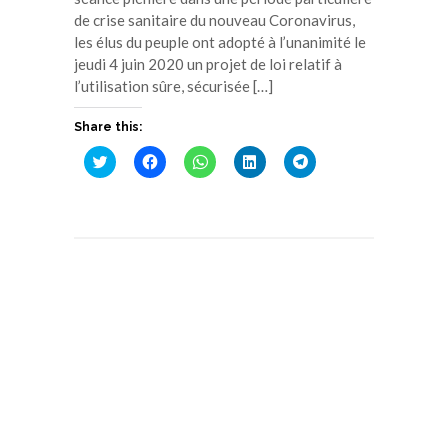
de crise sanitaire du nouveau Coronavirus,
les élus du peuple ont adopté à l’unanimité le
jeudi 4 juin 2020 un projet de loi relatif à
l’utilisation sûre, sécurisée […]
Share this:
Cliquez
Cliquez
Cliquez
Cliquez
Cliquez
pour
pour
pour
pour
pour
partager
partager
partager
partager
partager
sur
sur
sur
sur
sur
Twitter(ouvre
Facebook(ouvre
WhatsApp(ouvre
LinkedIn(ouvre
Telegram(ouvre
dans
dans
dans
dans
dans
une
une
une
une
une
nouvelle
nouvelle
nouvelle
nouvelle
nouvelle
fenêtre)
fenêtre)
fenêtre)
fenêtre)
fenêtre)