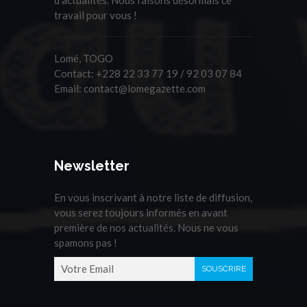
travail pour vous !
Lomé, TOGO
Contact:
+228 22 33 77 19 / 92 03 07 84
Email:
contact@lomegazette.com
Newsletter
En vous inscrivant à notre liste de diffusion,
vous serez toujours informés en avant
première de nos actualités. Nous ne vous
spamons pas !