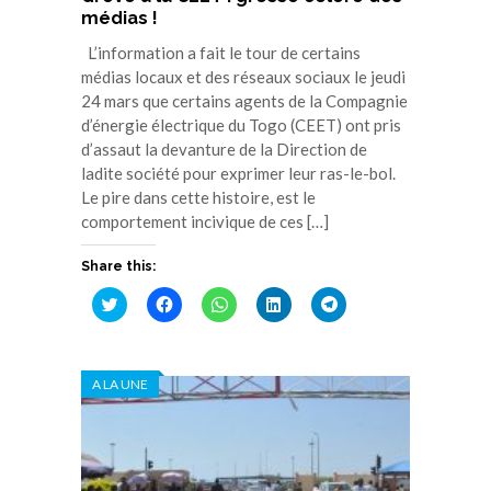
médias !
L’information a fait le tour de certains
médias locaux et des réseaux sociaux le jeudi
24 mars que certains agents de la Compagnie
d’énergie électrique du Togo (CEET) ont pris
d’assaut la devanture de la Direction de
ladite société pour exprimer leur ras-le-bol.
Le pire dans cette histoire, est le
comportement incivique de ces […]
Share this:
Cliquez
Cliquez
Cliquez
Cliquez
Cliquez
pour
pour
pour
pour
pour
partager
partager
partager
partager
partager
sur
sur
sur
sur
sur
Twitter(ouvre
Facebook(ouvre
WhatsApp(ouvre
LinkedIn(ouvre
Telegram(ouvre
dans
dans
dans
dans
dans
A LA UNE
une
une
une
une
une
nouvelle
nouvelle
nouvelle
nouvelle
nouvelle
fenêtre)
fenêtre)
fenêtre)
fenêtre)
fenêtre)