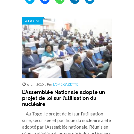
pour
pour
pour
pour
pour
partager
partager
partager
partager
partager
sur
sur
sur
sur
sur
Twitter(ouvre
Facebook(ouvre
WhatsApp(ouvre
LinkedIn(ouvre
Telegram(ouvre
dans
dans
dans
dans
dans
A LA UNE
une
une
une
une
une
nouvelle
nouvelle
nouvelle
nouvelle
nouvelle
fenêtre)
fenêtre)
fenêtre)
fenêtre)
fenêtre)
5 juin 2020
,
Par
LOME GAZETTE
L’Assemblée Nationale adopte un
projet de loi sur l’utilisation du
nucléaire
Au Togo, le projet de loi sur l’utilisation
sûre, sécurisée et pacifique du nucléaire a été
adopté par l’Assemblée nationale. Réunis en
séance plénière dans une période particulière