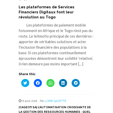
Les plateformes de Services
Financiers Digitaux font leur
révolution au Togo
Les plateformes de paiement mobile
foisonnent en Afrique et le Togo n’est pas du
reste. Le leitmotiv principal de ces dernières :
apporter de véritables solutions et acter
l’inclusion financière des populations à la
base. Si ces plateformes continuellement
éprouvées démontrent leur solidité ‘relative’,
il n’en demeure pas moins important […]
Share this:
Cliquez
Cliquez
Cliquez
Cliquez
Cliquez
pour
pour
pour
pour
pour
partager
partager
partager
partager
partager
sur
sur
sur
sur
sur
Twitter(ouvre
Facebook(ouvre
WhatsApp(ouvre
LinkedIn(ouvre
Telegram(ouvre
dans
dans
dans
dans
dans
8 août 2018
,
Par
LOME GAZETTE
une
une
une
une
une
nouvelle
nouvelle
nouvelle
nouvelle
nouvelle
[CAGECFI SA] L’AUTOMATISATION CROISSANTE DE
fenêtre)
fenêtre)
fenêtre)
fenêtre)
fenêtre)
LA GESTION DES RESSOURCES HUMAINES : QUEL