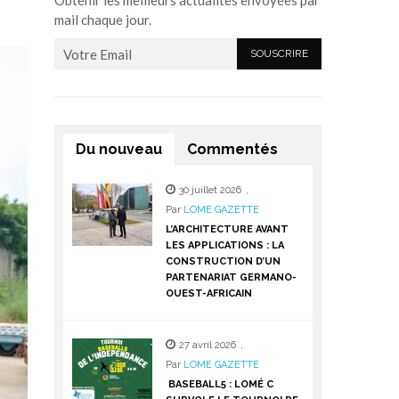
Obtenir les meilleurs actualités envoyées par
mail chaque jour.
Du nouveau
Commentés
30 juillet 2026
,
Par
LOME GAZETTE
L’ARCHITECTURE AVANT
LES APPLICATIONS : LA
CONSTRUCTION D’UN
PARTENARIAT GERMANO-
OUEST-AFRICAIN
27 avril 2026
,
Par
LOME GAZETTE
BASEBALL5 : LOMÉ C