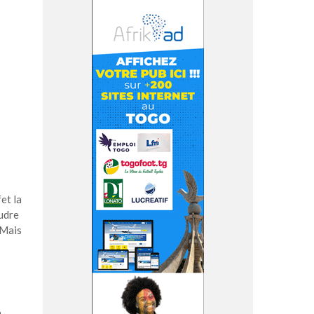
et la
oudre
 Mais
a