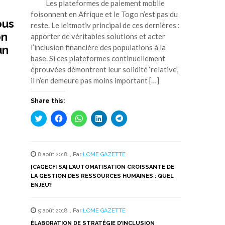
Les plateformes de paiement mobile
foisonnent en Afrique et le Togo n’est pas du
ous
reste. Le leitmotiv principal de ces dernières :
on
apporter de véritables solutions et acter
l’inclusion financière des populations à la
un
base. Si ces plateformes continuellement
éprouvées démontrent leur solidité ‘relative’,
il n’en demeure pas moins important […]
Share this:
Cliquez
Cliquez
Cliquez
Cliquez
Cliquez
pour
pour
pour
pour
pour
partager
partager
partager
partager
partager
sur
sur
sur
sur
sur
Twitter(ouvre
Facebook(ouvre
WhatsApp(ouvre
LinkedIn(ouvre
Telegram(ouvre
dans
dans
dans
dans
dans
8 août 2018
,
Par
LOME GAZETTE
une
une
une
une
une
nouvelle
nouvelle
nouvelle
nouvelle
nouvelle
[CAGECFI SA] L’AUTOMATISATION CROISSANTE DE
fenêtre)
fenêtre)
fenêtre)
fenêtre)
fenêtre)
LA GESTION DES RESSOURCES HUMAINES : QUEL
ENJEU?
9 août 2018
,
Par
LOME GAZETTE
ÉLABORATION DE STRATÉGIE D’INCLUSION