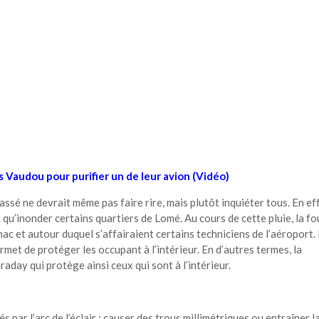
res Vaudou pour purifier un de leur avion (Vidéo)
assé ne devrait même pas faire rire, mais plutôt inquiéter tous. En eff
t qu’inonder certains quartiers de Lomé. Au cours de cette pluie, la f
rmac et autour duquel s’affairaient certains techniciens de l’aéroport.
met de protéger les occupant à l’intérieur. En d’autres termes, la
raday qui protège ainsi ceux qui sont à l’intérieur.
par l’arc de l’éclair : causer des trous millimétriques ou entraîner l