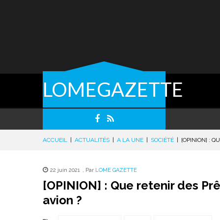
LOMEGAZETTE
ACCUEIL
|
ACTUALITÉS
|
A LA UNE
|
SOCIÉTÉ
|
[OPINION] : 
22 juin 2021
,
Par
LOME GAZETTE
[OPINION] : Que retenir des Prê
avion ?