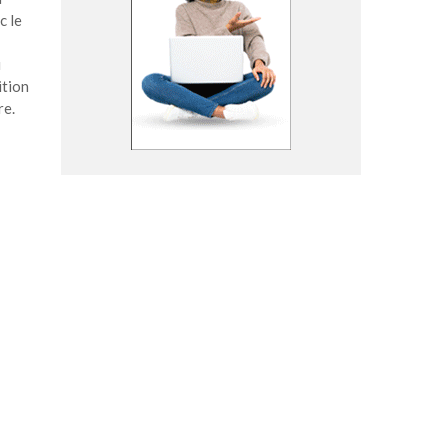
c le
i
ition
re.