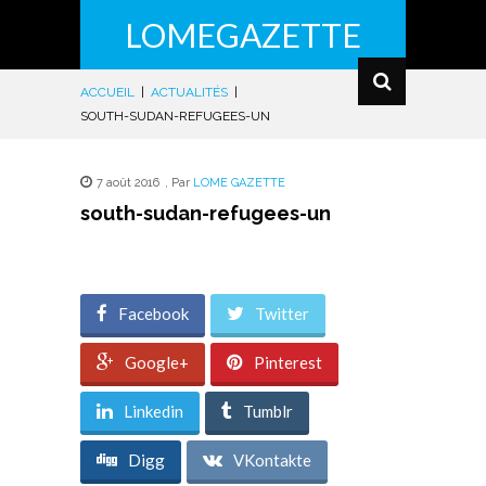
LOMEGAZETTE
ACCUEIL
|
ACTUALITÉS
|
SOUTH-SUDAN-REFUGEES-UN
7 août 2016
,
Par
LOME GAZETTE
south-sudan-refugees-un
Facebook
Twitter
Google+
Pinterest
Linkedin
Tumblr
Digg
VKontakte