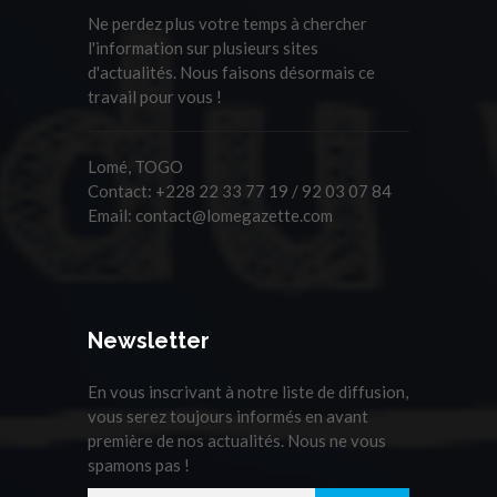
Ne perdez plus votre temps à chercher
l'information sur plusieurs sites
d'actualités. Nous faisons désormais ce
travail pour vous !
Lomé, TOGO
Contact:
+228 22 33 77 19 / 92 03 07 84
Email:
contact@lomegazette.com
Newsletter
En vous inscrivant à notre liste de diffusion,
vous serez toujours informés en avant
première de nos actualités. Nous ne vous
spamons pas !