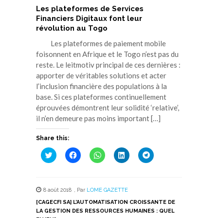
Les plateformes de Services
Financiers Digitaux font leur
révolution au Togo
Les plateformes de paiement mobile
foisonnent en Afrique et le Togo n’est pas du
reste. Le leitmotiv principal de ces dernières :
apporter de véritables solutions et acter
l’inclusion financière des populations à la
base. Si ces plateformes continuellement
éprouvées démontrent leur solidité ‘relative’,
il n’en demeure pas moins important […]
Share this:
Cliquez
Cliquez
Cliquez
Cliquez
Cliquez
pour
pour
pour
pour
pour
partager
partager
partager
partager
partager
sur
sur
sur
sur
sur
Twitter(ouvre
Facebook(ouvre
WhatsApp(ouvre
LinkedIn(ouvre
Telegram(ouvre
dans
dans
dans
dans
dans
8 août 2018
,
Par
LOME GAZETTE
une
une
une
une
une
nouvelle
nouvelle
nouvelle
nouvelle
nouvelle
[CAGECFI SA] L’AUTOMATISATION CROISSANTE DE
fenêtre)
fenêtre)
fenêtre)
fenêtre)
fenêtre)
LA GESTION DES RESSOURCES HUMAINES : QUEL