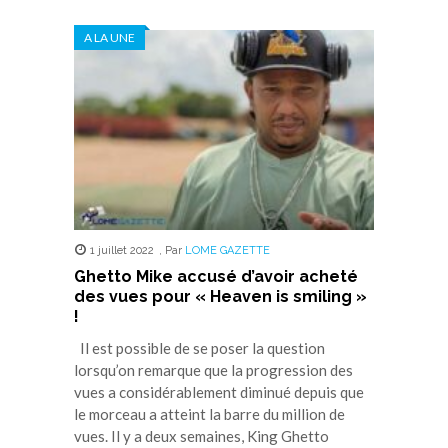
sur
sur
sur
sur
sur
Twitter(ouvre
Facebook(ouvre
WhatsApp(ouvre
LinkedIn(ouvre
Telegram(ouvre
dans
dans
dans
dans
dans
A LA UNE
une
une
une
une
une
nouvelle
nouvelle
nouvelle
nouvelle
nouvelle
fenêtre)
fenêtre)
fenêtre)
fenêtre)
fenêtre)
1 juillet 2022
,
Par
LOME GAZETTE
Ghetto Mike accusé d’avoir acheté
des vues pour « Heaven is smiling »
!
Il est possible de se poser la question
lorsqu’on remarque que la progression des
vues a considérablement diminué depuis que
le morceau a atteint la barre du million de
vues. Il y a deux semaines, King Ghetto