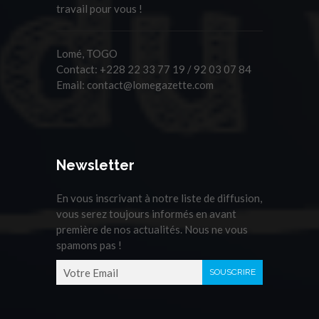
travail pour vous !
Lomé, TOGO
Contact:
+228 22 33 77 19 / 92 03 07 84
Email:
contact@lomegazette.com
Newsletter
En vous inscrivant à notre liste de diffusion,
vous serez toujours informés en avant
première de nos actualités. Nous ne vous
spamons pas !