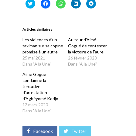
Cliquez
Cliquez
Cliquez
Cliquez
Cliquez
pour
pour
pour
pour
pour
partager
partager
partager
partager
partager
sur
sur
sur
sur
sur
Twitter(ouvre
Facebook(ouvre
WhatsApp(ouvre
LinkedIn(ouvre
Telegram(ouvre
dans
dans
dans
dans
dans
une
une
une
une
une
Articles similaires
nouvelle
nouvelle
nouvelle
nouvelle
nouvelle
fenêtre)
fenêtre)
fenêtre)
fenêtre)
fenêtre)
Les violences d’un
Au tour d’Aimé
taximan sur sa copine
Gogué de contester
promise à un autre
la victoire de Faure
25 mai 2021
26 février 2020
Dans "A la Une"
Dans "A la Une"
Aimé Gogué
condamne la
tentative
d’arrestation
d’Agbéyomé Kodjo
12 mars 2020
Dans "A la Une"
Facebook
Twitter