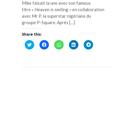
Mike faisait la une avec son fameux
titre « Heaven is smiling » en collaboration
avec Mr P, la superstar nigériane du
groupe P-Square. Après […]
Share this:
Cliquez
Cliquez
Cliquez
Cliquez
Cliquez
pour
pour
pour
pour
pour
partager
partager
partager
partager
partager
sur
sur
sur
sur
sur
Twitter(ouvre
Facebook(ouvre
WhatsApp(ouvre
LinkedIn(ouvre
Telegram(ouvre
dans
dans
dans
dans
dans
une
une
une
une
une
nouvelle
nouvelle
nouvelle
nouvelle
nouvelle
fenêtre)
fenêtre)
fenêtre)
fenêtre)
fenêtre)