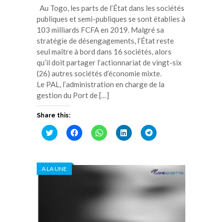
Au Togo, les parts de l’État dans les sociétés
publiques et semi-publiques se sont établies à
103 milliards FCFA en 2019. Malgré sa
stratégie de désengagements, l’État reste
seul maître à bord dans 16 sociétés, alors
qu’il doit partager l’actionnariat de vingt-six
(26) autres sociétés d’économie mixte.
Le PAL, l’administration en charge de la
gestion du Port de […]
Share this:
Cliquez
Cliquez
Cliquez
Cliquez
Cliquez
pour
pour
pour
pour
pour
partager
partager
partager
partager
partager
sur
sur
sur
sur
sur
Twitter(ouvre
Facebook(ouvre
WhatsApp(ouvre
LinkedIn(ouvre
Telegram(ouvre
dans
dans
dans
dans
dans
A LA UNE
une
une
une
une
une
nouvelle
nouvelle
nouvelle
nouvelle
nouvelle
fenêtre)
fenêtre)
fenêtre)
fenêtre)
fenêtre)