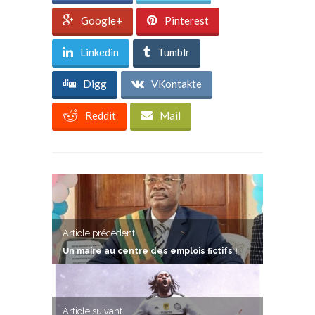
Google+
Pinterest
Linkedin
Tumblr
Digg
VKontakte
Reddit
Mail
Article précedent
Un maire au centre des emplois fictifs !
Article suivant