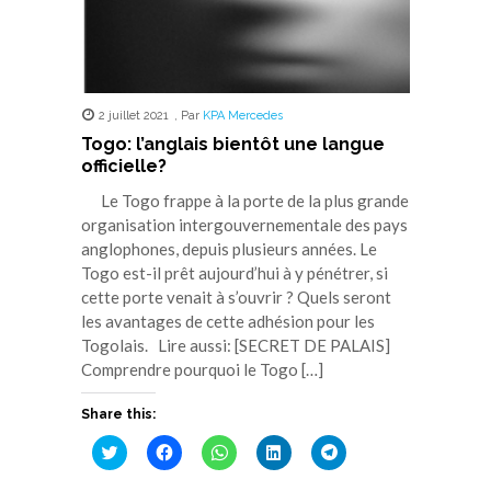
2 juillet 2021
,
Par
KPA Mercedes
Togo: l’anglais bientôt une langue
officielle?
Le Togo frappe à la porte de la plus grande
organisation intergouvernementale des pays
anglophones, depuis plusieurs années. Le
Togo est-il prêt aujourd’hui à y pénétrer, si
cette porte venait à s’ouvrir ? Quels seront
les avantages de cette adhésion pour les
Togolais. Lire aussi: [SECRET DE PALAIS]
Comprendre pourquoi le Togo […]
Share this:
Cliquez
Cliquez
Cliquez
Cliquez
Cliquez
pour
pour
pour
pour
pour
partager
partager
partager
partager
partager