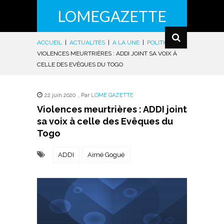
LOMEGAZETTE
ACCUEIL
|
ACTUALITÉS
|
A LA UNE
|
POLITIQUE
|
VIOLENCES MEURTRIÈRES : ADDI JOINT SA VOIX À
CELLE DES EVÊQUES DU TOGO
22 juin 2020
,
Par
LOME GAZETTE
Violences meurtrières : ADDI joint
sa voix à celle des Evêques du
Togo
ADDI
Aimé Gogué